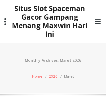
Skip
Situs Slot Spaceman
to
content
Gacor Gampang
Menang Maxwin Hari
Ini
Monthly Archives: Maret 2026
Home
/
2026
/
Maret