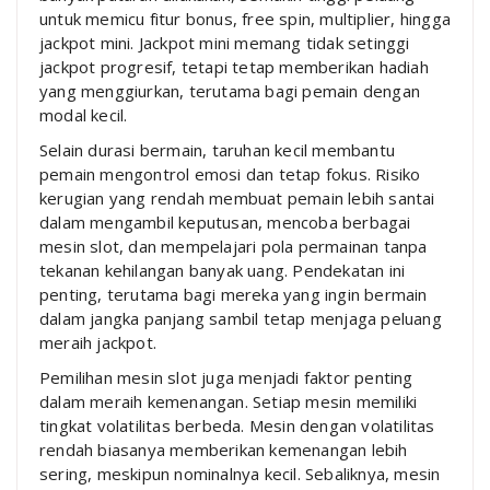
untuk memicu fitur bonus, free spin, multiplier, hingga
jackpot mini. Jackpot mini memang tidak setinggi
jackpot progresif, tetapi tetap memberikan hadiah
yang menggiurkan, terutama bagi pemain dengan
modal kecil.
Selain durasi bermain, taruhan kecil membantu
pemain mengontrol emosi dan tetap fokus. Risiko
kerugian yang rendah membuat pemain lebih santai
dalam mengambil keputusan, mencoba berbagai
mesin slot, dan mempelajari pola permainan tanpa
tekanan kehilangan banyak uang. Pendekatan ini
penting, terutama bagi mereka yang ingin bermain
dalam jangka panjang sambil tetap menjaga peluang
meraih jackpot.
Pemilihan mesin slot juga menjadi faktor penting
dalam meraih kemenangan. Setiap mesin memiliki
tingkat volatilitas berbeda. Mesin dengan volatilitas
rendah biasanya memberikan kemenangan lebih
sering, meskipun nominalnya kecil. Sebaliknya, mesin