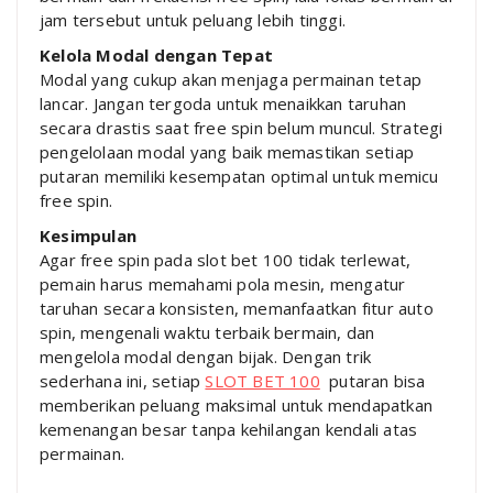
jam tersebut untuk peluang lebih tinggi.
Kelola Modal dengan Tepat
Modal yang cukup akan menjaga permainan tetap
lancar. Jangan tergoda untuk menaikkan taruhan
secara drastis saat free spin belum muncul. Strategi
pengelolaan modal yang baik memastikan setiap
putaran memiliki kesempatan optimal untuk memicu
free spin.
Kesimpulan
Agar free spin pada slot bet 100 tidak terlewat,
pemain harus memahami pola mesin, mengatur
taruhan secara konsisten, memanfaatkan fitur auto
spin, mengenali waktu terbaik bermain, dan
mengelola modal dengan bijak. Dengan trik
sederhana ini, setiap
SLOT BET 100
putaran bisa
memberikan peluang maksimal untuk mendapatkan
kemenangan besar tanpa kehilangan kendali atas
permainan.