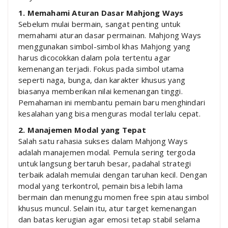
1. Memahami Aturan Dasar Mahjong Ways
Sebelum mulai bermain, sangat penting untuk
memahami aturan dasar permainan. Mahjong Ways
menggunakan simbol-simbol khas Mahjong yang
harus dicocokkan dalam pola tertentu agar
kemenangan terjadi. Fokus pada simbol utama
seperti naga, bunga, dan karakter khusus yang
biasanya memberikan nilai kemenangan tinggi.
Pemahaman ini membantu pemain baru menghindari
kesalahan yang bisa menguras modal terlalu cepat.
2. Manajemen Modal yang Tepat
Salah satu rahasia sukses dalam Mahjong Ways
adalah manajemen modal. Pemula sering tergoda
untuk langsung bertaruh besar, padahal strategi
terbaik adalah memulai dengan taruhan kecil. Dengan
modal yang terkontrol, pemain bisa lebih lama
bermain dan menunggu momen free spin atau simbol
khusus muncul. Selain itu, atur target kemenangan
dan batas kerugian agar emosi tetap stabil selama