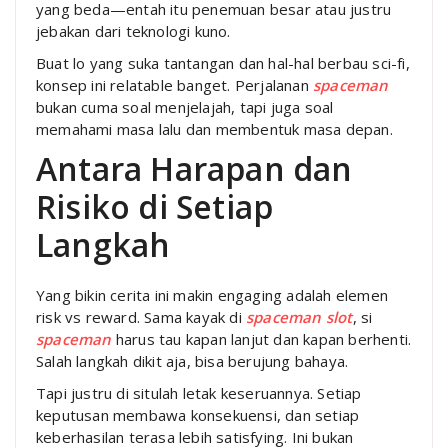
yang beda—entah itu penemuan besar atau justru
jebakan dari teknologi kuno.
Buat lo yang suka tantangan dan hal-hal berbau sci-fi,
konsep ini relatable banget. Perjalanan
spaceman
bukan cuma soal menjelajah, tapi juga soal
memahami masa lalu dan membentuk masa depan.
Antara Harapan dan
Risiko di Setiap
Langkah
Yang bikin cerita ini makin engaging adalah elemen
risk vs reward. Sama kayak di
spaceman slot
, si
spaceman
harus tau kapan lanjut dan kapan berhenti.
Salah langkah dikit aja, bisa berujung bahaya.
Tapi justru di situlah letak keseruannya. Setiap
keputusan membawa konsekuensi, dan setiap
keberhasilan terasa lebih satisfying. Ini bukan