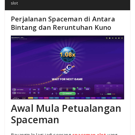
slot
Perjalanan Spaceman di Antara
Bintang dan Reruntuhan Kuno
Awal Mula Petualangan
Spaceman
Bayangin lo lagi jadi seorang
spaceman slot
yang