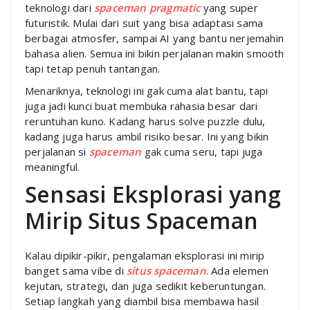
teknologi dari
spaceman pragmatic
yang super
futuristik. Mulai dari suit yang bisa adaptasi sama
berbagai atmosfer, sampai AI yang bantu nerjemahin
bahasa alien. Semua ini bikin perjalanan makin smooth
tapi tetap penuh tantangan.
Menariknya, teknologi ini gak cuma alat bantu, tapi
juga jadi kunci buat membuka rahasia besar dari
reruntuhan kuno. Kadang harus solve puzzle dulu,
kadang juga harus ambil risiko besar. Ini yang bikin
perjalanan si
spaceman
gak cuma seru, tapi juga
meaningful.
Sensasi Eksplorasi yang
Mirip Situs Spaceman
Kalau dipikir-pikir, pengalaman eksplorasi ini mirip
banget sama vibe di
situs spaceman
. Ada elemen
kejutan, strategi, dan juga sedikit keberuntungan.
Setiap langkah yang diambil bisa membawa hasil