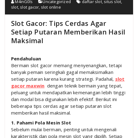
M4inG0ls
Uncategorized
daftar slot
,
situs slot
,
slot
,
slot gacor
,
slot online
Slot Gacor: Tips Cerdas Agar
Setiap Putaran Memberikan Hasil
Maksimal
Pendahuluan
Bermain slot gacor memang menyenangkan, tetapi
banyak pemain seringkali gagal memaksimalkan
setiap putaran karena kurang strategi. Padahal,
slot
gacor maxwin
dengan teknik bermain yang tepat,
peluang untuk mendapatkan kemenangan lebih tinggi
dan modal bisa digunakan lebih efektif. Berikut ini
beberapa tips cerdas agar setiap putaran slot
memberikan hasil maksimal.
1. Pahami Pola Mesin Slot
Sebelum mulai bermain, penting untuk mengenali
karakteristik dan pola mesin slot yang dipilih. Setiap