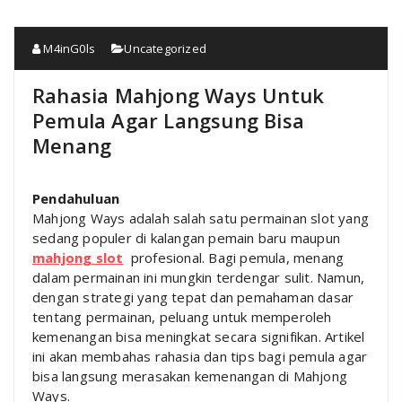
M4inG0ls
Uncategorized
Rahasia Mahjong Ways Untuk
Pemula Agar Langsung Bisa
Menang
Pendahuluan
Mahjong Ways adalah salah satu permainan slot yang
sedang populer di kalangan pemain baru maupun
mahjong slot
profesional. Bagi pemula, menang
dalam permainan ini mungkin terdengar sulit. Namun,
dengan strategi yang tepat dan pemahaman dasar
tentang permainan, peluang untuk memperoleh
kemenangan bisa meningkat secara signifikan. Artikel
ini akan membahas rahasia dan tips bagi pemula agar
bisa langsung merasakan kemenangan di Mahjong
Ways.