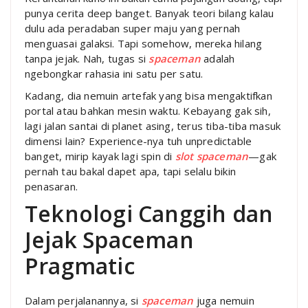
punya cerita deep banget. Banyak teori bilang kalau
dulu ada peradaban super maju yang pernah
menguasai galaksi. Tapi somehow, mereka hilang
tanpa jejak. Nah, tugas si
spaceman
adalah
ngebongkar rahasia ini satu per satu.
Kadang, dia nemuin artefak yang bisa mengaktifkan
portal atau bahkan mesin waktu. Kebayang gak sih,
lagi jalan santai di planet asing, terus tiba-tiba masuk
dimensi lain? Experience-nya tuh unpredictable
banget, mirip kayak lagi spin di
slot spaceman
—gak
pernah tau bakal dapet apa, tapi selalu bikin
penasaran.
Teknologi Canggih dan
Jejak Spaceman
Pragmatic
Dalam perjalanannya, si
spaceman
juga nemuin