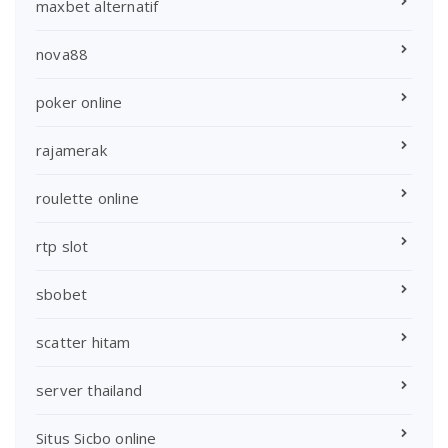
maxbet alternatif
nova88
poker online
rajamerak
roulette online
rtp slot
sbobet
scatter hitam
server thailand
Situs Sicbo online