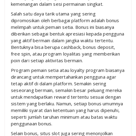
kemenangan dalam sesi permainan singkat.
Salah satu daya tarik utama yang sering
dipromosikan oleh berbagai platform adalah bonus
melimpah untuk pemain setia. Bonus ini biasanya
diberikan sebagai bentuk apresiasi kepada pengguna
yang aktif bermain dalam jangka waktu tertentu.
Bentuknya bisa berupa cashback, bonus deposit,
free spin, atau program loyalitas yang memberikan
poin dari setiap aktivitas bermain.
Program pemain setia atau loyalty program biasanya
dirancang untuk mempertahankan pengguna agar
tetap aktif di dalam platform. Semakin sering
seseorang bermain, semakin besar peluang mereka
untuk mendapatkan reward tertentu sesuai dengan
sistem yang berlaku. Namun, setiap bonus umumnya
memiliki syarat dan ketentuan yang harus dipenuhi,
seperti jumlah taruhan minimum atau batas waktu
penggunaan bonus.
Selain bonus, situs slot juga sering menonjolkan