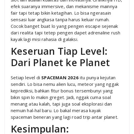
efek suaranya immersive, dan mekanisme mainnya
fair tapi tetap bikin ketagihan. Lo bisa ngerasain
sensasi luar angkasa tanpa harus keluar rumah.
Cocok banget buat lo yang pengen escape sejenak
dari realita tapi tetep pengen dapet adrenaline rush
kayak lagi misi rahasia di galaksi.
Keseruan Tiap Level:
Dari Planet ke Planet
Setiap level di
SPACEMAN 2026
itu punya kejutan
sendiri. Lo bisa nemu alien lucu, meteor yang nggak
keprediksi, bahkan fitur bonus tersembunyi yang
bikin spin lo makin greget. Jadi, nggak cuma soal
menang atau kalah, tapi juga soal eksplorasi dan
nemuin hal-hal baru. Lo bakal merasa kayak
spaceman beneran yang lagi road trip antar planet.
Kesimpulan: