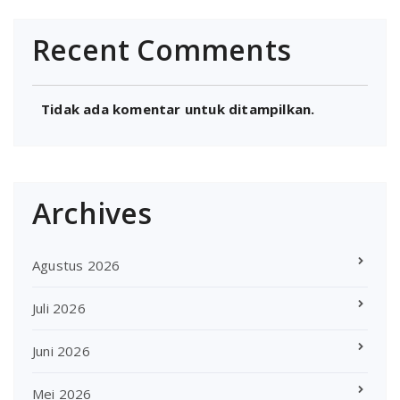
Recent Comments
Tidak ada komentar untuk ditampilkan.
Archives
Agustus 2026
Juli 2026
Juni 2026
Mei 2026