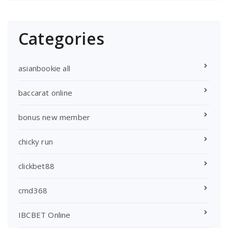
Categories
asianbookie all
baccarat online
bonus new member
chicky run
clickbet88
cmd368
IBCBET Online