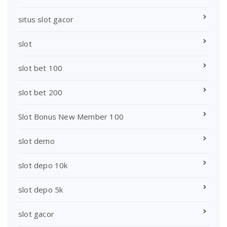
situs slot gacor
slot
slot bet 100
slot bet 200
Slot Bonus New Member 100
slot demo
slot depo 10k
slot depo 5k
slot gacor