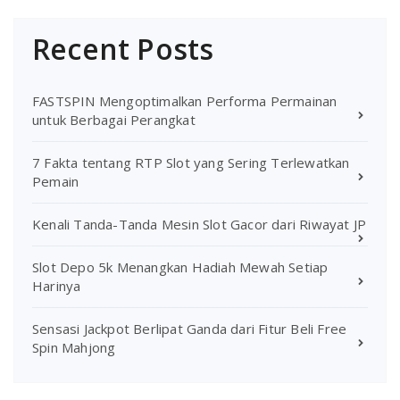
Recent Posts
FASTSPIN Mengoptimalkan Performa Permainan
untuk Berbagai Perangkat
7 Fakta tentang RTP Slot yang Sering Terlewatkan
Pemain
Kenali Tanda-Tanda Mesin Slot Gacor dari Riwayat JP
Slot Depo 5k Menangkan Hadiah Mewah Setiap
Harinya
Sensasi Jackpot Berlipat Ganda dari Fitur Beli Free
Spin Mahjong