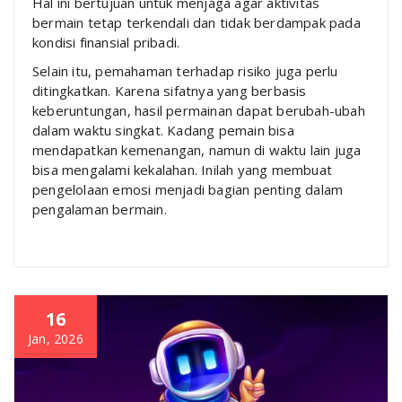
Hal ini bertujuan untuk menjaga agar aktivitas
bermain tetap terkendali dan tidak berdampak pada
kondisi finansial pribadi.
Selain itu, pemahaman terhadap risiko juga perlu
ditingkatkan. Karena sifatnya yang berbasis
keberuntungan, hasil permainan dapat berubah-ubah
dalam waktu singkat. Kadang pemain bisa
mendapatkan kemenangan, namun di waktu lain juga
bisa mengalami kekalahan. Inilah yang membuat
pengelolaan emosi menjadi bagian penting dalam
pengalaman bermain.
16
Jan, 2026