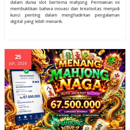
dalam dunia slot bertema mahjong. Permainan ini
membuktikan bahwa inovasi dan kreativitas menjadi
kunci penting dalam menghadirkan pengalaman
digital yang lebih menarik.
25
Jun, 2026