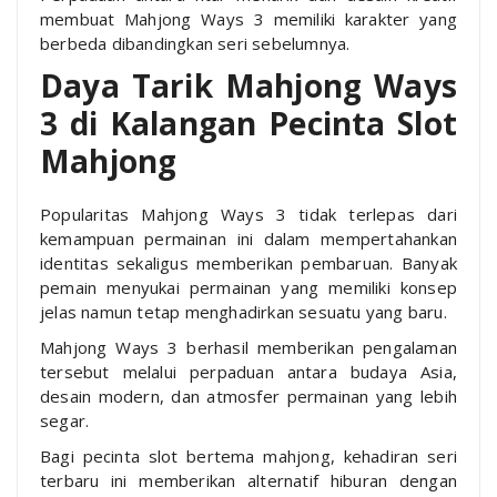
membuat Mahjong Ways 3 memiliki karakter yang
berbeda dibandingkan seri sebelumnya.
Daya Tarik Mahjong Ways
3 di Kalangan Pecinta Slot
Mahjong
Popularitas Mahjong Ways 3 tidak terlepas dari
kemampuan permainan ini dalam mempertahankan
identitas sekaligus memberikan pembaruan. Banyak
pemain menyukai permainan yang memiliki konsep
jelas namun tetap menghadirkan sesuatu yang baru.
Mahjong Ways 3 berhasil memberikan pengalaman
tersebut melalui perpaduan antara budaya Asia,
desain modern, dan atmosfer permainan yang lebih
segar.
Bagi pecinta slot bertema mahjong, kehadiran seri
terbaru ini memberikan alternatif hiburan dengan