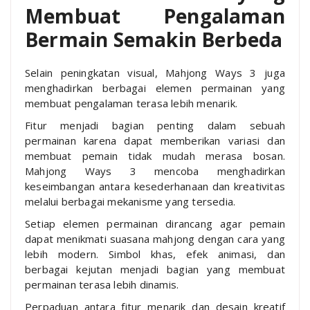
Membuat Pengalaman
Bermain Semakin Berbeda
Selain peningkatan visual, Mahjong Ways 3 juga
menghadirkan berbagai elemen permainan yang
membuat pengalaman terasa lebih menarik.
Fitur menjadi bagian penting dalam sebuah
permainan karena dapat memberikan variasi dan
membuat pemain tidak mudah merasa bosan.
Mahjong Ways 3 mencoba menghadirkan
keseimbangan antara kesederhanaan dan kreativitas
melalui berbagai mekanisme yang tersedia.
Setiap elemen permainan dirancang agar pemain
dapat menikmati suasana mahjong dengan cara yang
lebih modern. Simbol khas, efek animasi, dan
berbagai kejutan menjadi bagian yang membuat
permainan terasa lebih dinamis.
Perpaduan antara fitur menarik dan desain kreatif