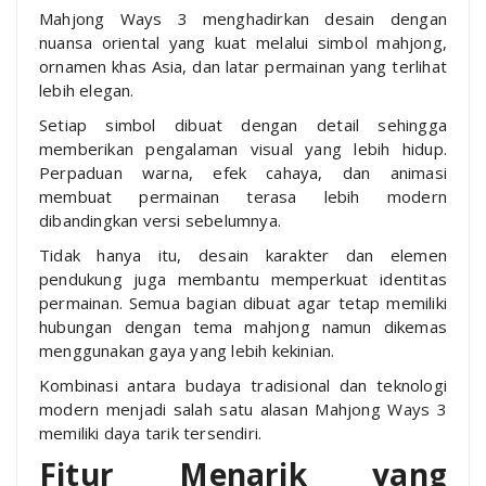
Mahjong Ways 3 menghadirkan desain dengan
nuansa oriental yang kuat melalui simbol mahjong,
ornamen khas Asia, dan latar permainan yang terlihat
lebih elegan.
Setiap simbol dibuat dengan detail sehingga
memberikan pengalaman visual yang lebih hidup.
Perpaduan warna, efek cahaya, dan animasi
membuat permainan terasa lebih modern
dibandingkan versi sebelumnya.
Tidak hanya itu, desain karakter dan elemen
pendukung juga membantu memperkuat identitas
permainan. Semua bagian dibuat agar tetap memiliki
hubungan dengan tema mahjong namun dikemas
menggunakan gaya yang lebih kekinian.
Kombinasi antara budaya tradisional dan teknologi
modern menjadi salah satu alasan Mahjong Ways 3
memiliki daya tarik tersendiri.
Fitur Menarik yang