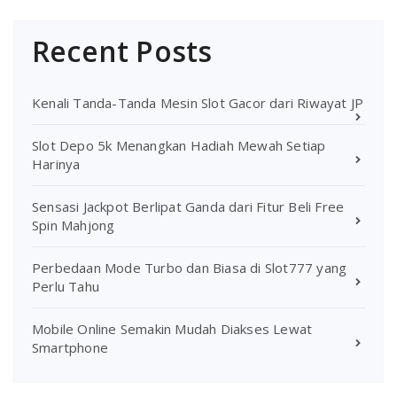
Recent Posts
Kenali Tanda-Tanda Mesin Slot Gacor dari Riwayat JP
Slot Depo 5k Menangkan Hadiah Mewah Setiap
Harinya
Sensasi Jackpot Berlipat Ganda dari Fitur Beli Free
Spin Mahjong
Perbedaan Mode Turbo dan Biasa di Slot777 yang
Perlu Tahu
Mobile Online Semakin Mudah Diakses Lewat
Smartphone