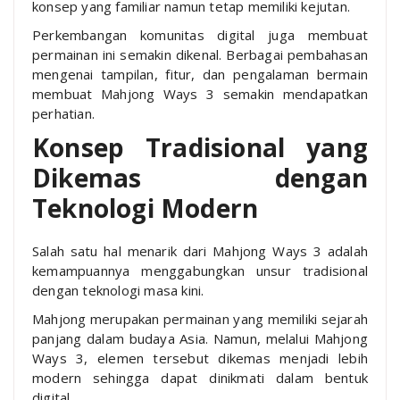
konsep yang familiar namun tetap memiliki kejutan.
Perkembangan komunitas digital juga membuat
permainan ini semakin dikenal. Berbagai pembahasan
mengenai tampilan, fitur, dan pengalaman bermain
membuat Mahjong Ways 3 semakin mendapatkan
perhatian.
Konsep Tradisional yang
Dikemas dengan
Teknologi Modern
Salah satu hal menarik dari Mahjong Ways 3 adalah
kemampuannya menggabungkan unsur tradisional
dengan teknologi masa kini.
Mahjong merupakan permainan yang memiliki sejarah
panjang dalam budaya Asia. Namun, melalui Mahjong
Ways 3, elemen tersebut dikemas menjadi lebih
modern sehingga dapat dinikmati dalam bentuk
digital.