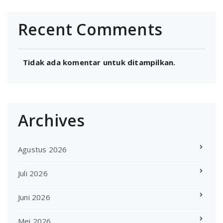
Recent Comments
Tidak ada komentar untuk ditampilkan.
Archives
Agustus 2026
Juli 2026
Juni 2026
Mei 2026