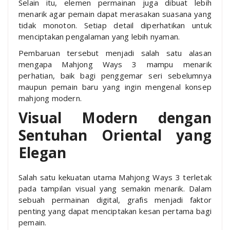
Selain itu, elemen permainan juga dibuat lebih
menarik agar pemain dapat merasakan suasana yang
tidak monoton. Setiap detail diperhatikan untuk
menciptakan pengalaman yang lebih nyaman.
Pembaruan tersebut menjadi salah satu alasan
mengapa Mahjong Ways 3 mampu menarik
perhatian, baik bagi penggemar seri sebelumnya
maupun pemain baru yang ingin mengenal konsep
mahjong modern.
Visual Modern dengan
Sentuhan Oriental yang
Elegan
Salah satu kekuatan utama Mahjong Ways 3 terletak
pada tampilan visual yang semakin menarik. Dalam
sebuah permainan digital, grafis menjadi faktor
penting yang dapat menciptakan kesan pertama bagi
pemain.