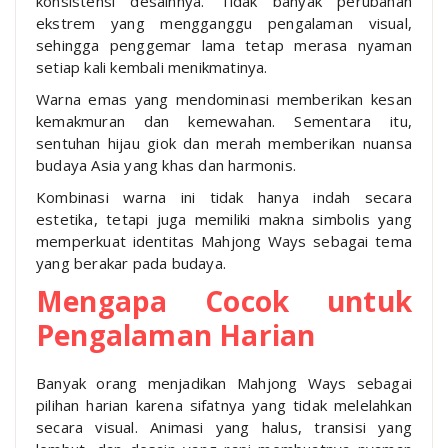
konsistensi desainnya. Tidak banyak perubahan
ekstrem yang mengganggu pengalaman visual,
sehingga penggemar lama tetap merasa nyaman
setiap kali kembali menikmatinya.
Warna emas yang mendominasi memberikan kesan
kemakmuran dan kemewahan. Sementara itu,
sentuhan hijau giok dan merah memberikan nuansa
budaya Asia yang khas dan harmonis.
Kombinasi warna ini tidak hanya indah secara
estetika, tetapi juga memiliki makna simbolis yang
memperkuat identitas Mahjong Ways sebagai tema
yang berakar pada budaya.
Mengapa Cocok untuk
Pengalaman Harian
Banyak orang menjadikan Mahjong Ways sebagai
pilihan harian karena sifatnya yang tidak melelahkan
secara visual. Animasi yang halus, transisi yang