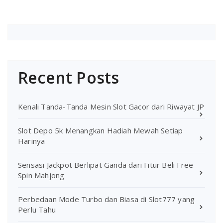
Recent Posts
Kenali Tanda-Tanda Mesin Slot Gacor dari Riwayat JP
Slot Depo 5k Menangkan Hadiah Mewah Setiap
Harinya
Sensasi Jackpot Berlipat Ganda dari Fitur Beli Free
Spin Mahjong
Perbedaan Mode Turbo dan Biasa di Slot777 yang
Perlu Tahu