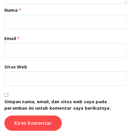
Nama
*
Email
*
Situs Web
Simpan nama, email, dan situs web saya pada
peramban ini untuk komentar saya berikutnya.