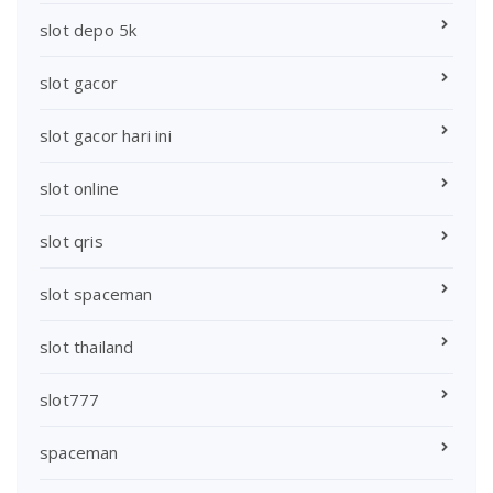
slot depo 5k
slot gacor
slot gacor hari ini
slot online
slot qris
slot spaceman
slot thailand
slot777
spaceman