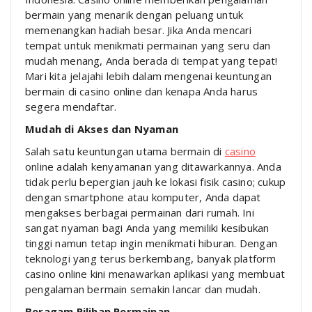
bermain yang menarik dengan peluang untuk
memenangkan hadiah besar. Jika Anda mencari
tempat untuk menikmati permainan yang seru dan
mudah menang, Anda berada di tempat yang tepat!
Mari kita jelajahi lebih dalam mengenai keuntungan
bermain di casino online dan kenapa Anda harus
segera mendaftar.
Mudah di Akses dan Nyaman
Salah satu keuntungan utama bermain di
casino
online adalah kenyamanan yang ditawarkannya. Anda
tidak perlu bepergian jauh ke lokasi fisik casino; cukup
dengan smartphone atau komputer, Anda dapat
mengakses berbagai permainan dari rumah. Ini
sangat nyaman bagi Anda yang memiliki kesibukan
tinggi namun tetap ingin menikmati hiburan. Dengan
teknologi yang terus berkembang, banyak platform
casino online kini menawarkan aplikasi yang membuat
pengalaman bermain semakin lancar dan mudah.
Beragam Pilihan Permainan