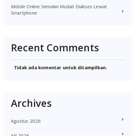
Mobile Online Semakin Mudah Diakses Lewat
Smartphone
Recent Comments
Tidak ada komentar untuk ditampilkan.
Archives
Agustus 2026
Juli 2026