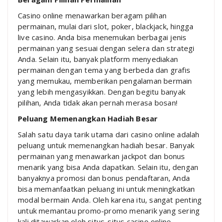
Casino online menawarkan beragam pilihan
permainan, mulai dari slot, poker, blackjack, hingga
live casino. Anda bisa menemukan berbagai jenis
permainan yang sesuai dengan selera dan strategi
Anda. Selain itu, banyak platform menyediakan
permainan dengan tema yang berbeda dan grafis
yang memukau, memberikan pengalaman bermain
yang lebih mengasyikkan. Dengan begitu banyak
pilihan, Anda tidak akan pernah merasa bosan!
Peluang Memenangkan Hadiah Besar
Salah satu daya tarik utama dari casino online adalah
peluang untuk memenangkan hadiah besar. Banyak
permainan yang menawarkan jackpot dan bonus
menarik yang bisa Anda dapatkan. Selain itu, dengan
banyaknya promosi dan bonus pendaftaran, Anda
bisa memanfaatkan peluang ini untuk meningkatkan
modal bermain Anda. Oleh karena itu, sangat penting
untuk memantau promo-promo menarik yang sering
kali ditawarkan oleh situs-situs casino online.