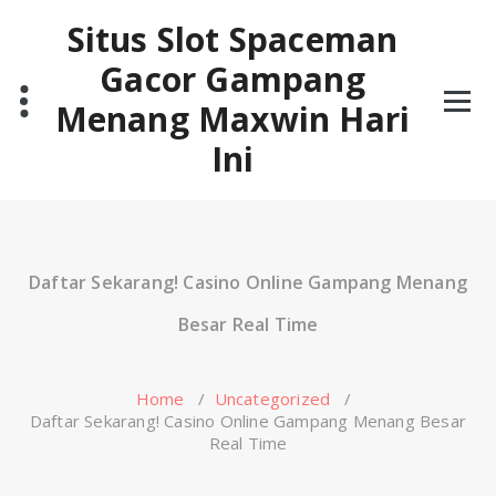
Skip
Situs Slot Spaceman
to
content
Gacor Gampang
Menang Maxwin Hari
Ini
Daftar Sekarang! Casino Online Gampang Menang
Besar Real Time
Home
/
Uncategorized
/
Daftar Sekarang! Casino Online Gampang Menang Besar
Real Time