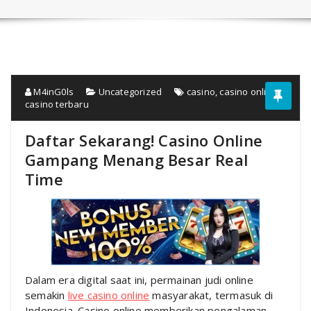
M4inG0ls
Uncategorized
casino
,
casino online
,
casino terbaru
Daftar Sekarang! Casino Online
Gampang Menang Besar Real
Time
Dalam era digital saat ini, permainan judi online
semakin
live casino online
masyarakat, termasuk di
Indonesia. Casino online memberikan pengalaman