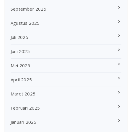
September 2025
Agustus 2025
Juli 2025
Juni 2025
Mei 2025
April 2025
Maret 2025
Februari 2025
Januari 2025