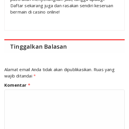
Daftar sekarang juga dan rasakan sendiri keseruan
bermain di casino online!
Tinggalkan Balasan
Alamat email Anda tidak akan dipublikasikan.
Ruas yang
wajib ditandai
*
Komentar
*