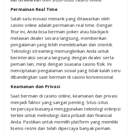
Permainan Real Time
Salah satu inovasi menarik yang ditawarkan oleh
casino online adalah permainan real time. Dengan
fitur ini, Anda bisa bermain poker atau blackjack
melawan dealer secara langsung, memberikan
pengalaman yang lebih mendebarkan dan otentik.
Teknologi streaming memungkinkan Anda untuk
berinteraksi secara langsung dengan dealer serta
pemain lain, mirip dengan suasana casino fisik. Ini
menciptakan pengalaman sosial yang tidak kalah seru
dibandingkan saat bermain di casino konvensional.
Keamanan dan Privasi
Saat bermain di casino online, keamanan dan privasi
menjadi faktor yang sangat penting. Situs-situs
terpercaya biasanya menggunakan teknologi enkripsi
terkini untuk melindungi data pribadi dan finansial
Anda. Pastikan untuk memilih platform yang memiliki
lisensi resmi dan telah dipercaya banyak pemain.