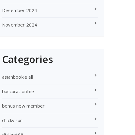
Desember 2024
November 2024
Categories
asianbookie all
baccarat online
bonus new member
chicky run
clickbet88