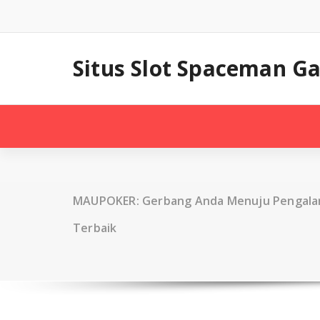
Skip
to
content
Situs Slot Spaceman G
MAUPOKER: Gerbang Anda Menuju Pengala
Terbaik