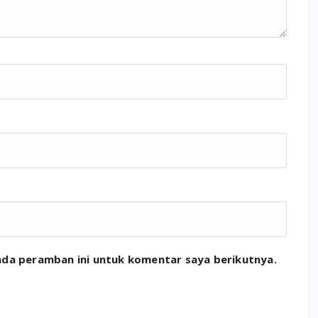
ada peramban ini untuk komentar saya berikutnya.