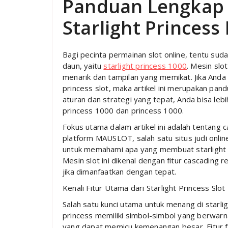
Panduan Lengkap 
Starlight Princes
Bagi pecinta permainan slot online, tentu sud
daun, yaitu
starlight princess 1000
. Mesin slo
menarik dan tampilan yang memikat. Jika Anda
princess slot, maka artikel ini merupakan p
aturan dan strategi yang tepat, Anda bisa le
princess 1000 dan princess 1000.
Fokus utama dalam artikel ini adalah tentang c
platform MAUSLOT, salah satu situs judi onlin
untuk memahami apa yang membuat starlight pr
Mesin slot ini dikenal dengan fitur cascading
jika dimanfaatkan dengan tepat.
Kenali Fitur Utama dari Starlight Princess Slot
Salah satu kunci utama untuk menang di starlig
princess memiliki simbol-simbol yang berwarn
yang dapat memicu kemenangan besar. Fitur fre