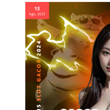
13
Agu, 2025