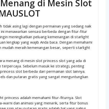
Menang di Mesin Slot
s MAUSLOT
ah tidak asing lagi dengan permainan yang sedang naik
t ini menawarkan sensasi berbeda dengan fitur-fitur
 ingin meningkatkan peluang kemenangan di starlight
anduan lengkap yang wajib Anda baca. Dengan memahami
bih mudah meraih kemenangan besar, seperti starlight
ara menang di mesin slot princess slot yang ada di
e terpercaya. Sebelum masuk ke strategi, penting
incess slot berbeda dari permainan slot lainnya.
 reels dan putaran gratis yang sangat menguntungkan
ht princess adalah memahami fitur-fiturnya. Slot
a-warni dan animasi yang menarik, serta fitur bonus
e spin atau putaran gratis adalah hal yang paling