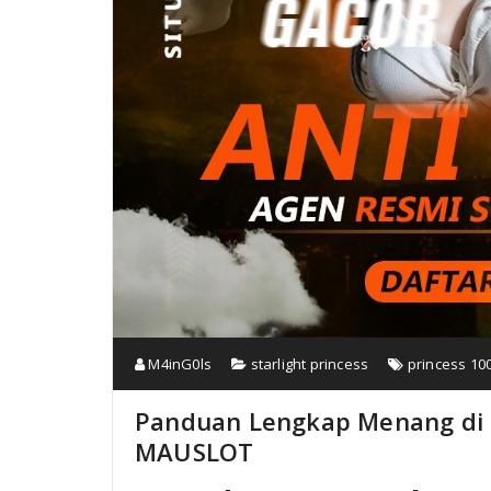
M4inG0ls
starlight princess
princess 10
Panduan Lengkap Menang di Me
MAUSLOT