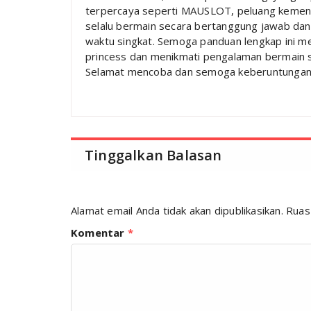
terpercaya seperti MAUSLOT, peluang kemenan
selalu bermain secara bertanggung jawab dan
waktu singkat. Semoga panduan lengkap ini 
princess dan menikmati pengalaman bermain 
Selamat mencoba dan semoga keberuntungan 
Tinggalkan Balasan
Alamat email Anda tidak akan dipublikasikan.
Ruas
Komentar
*