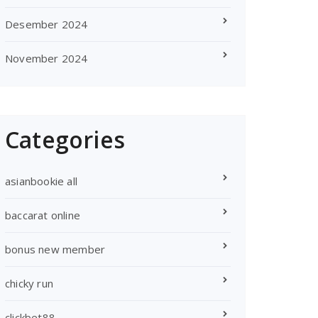
Desember 2024
November 2024
Categories
asianbookie all
baccarat online
bonus new member
chicky run
clickbet88