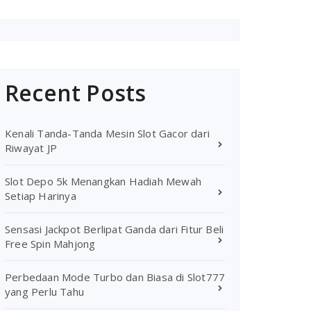
Recent Posts
Kenali Tanda-Tanda Mesin Slot Gacor dari
Riwayat JP
Slot Depo 5k Menangkan Hadiah Mewah
Setiap Harinya
Sensasi Jackpot Berlipat Ganda dari Fitur Beli
Free Spin Mahjong
Perbedaan Mode Turbo dan Biasa di Slot777
yang Perlu Tahu