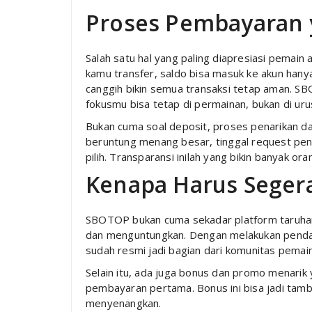
Proses Pembayaran 
Salah satu hal yang paling diapresiasi pemain
kamu transfer, saldo bisa masuk ke akun hanya
canggih bikin semua transaksi tetap aman. 
fokusmu bisa tetap di permainan, bukan di uru
Bukan cuma soal deposit, proses penarikan d
beruntung menang besar, tinggal request pen
pilih. Transparansi inilah yang bikin banyak ora
Kenapa Harus Seger
SBOTOP bukan cuma sekadar platform taruhan,
dan menguntungkan. Dengan melakukan pendaft
sudah resmi jadi bagian dari komunitas pemain 
Selain itu, ada juga bonus dan promo menarik
pembayaran pertama. Bonus ini bisa jadi tam
menyenangkan.