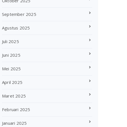
Oktober 2025
September 2025
Agustus 2025
Juli 2025
Juni 2025
Mei 2025
April 2025
Maret 2025
Februari 2025
Januari 2025