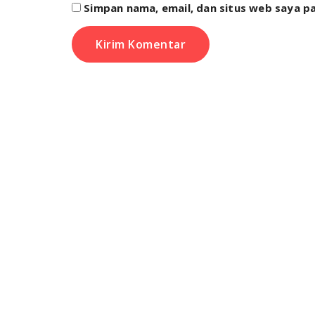
Simpan nama, email, dan situs web saya p