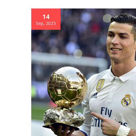
14
Sep, 2025