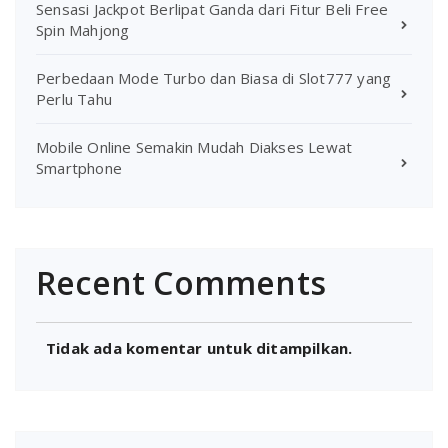
Sensasi Jackpot Berlipat Ganda dari Fitur Beli Free
Spin Mahjong
Perbedaan Mode Turbo dan Biasa di Slot777 yang
Perlu Tahu
Mobile Online Semakin Mudah Diakses Lewat
Smartphone
Recent Comments
Tidak ada komentar untuk ditampilkan.