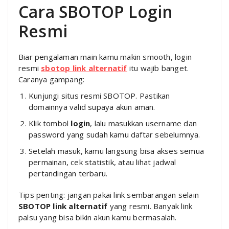
Cara SBOTOP Login
Resmi
Biar pengalaman main kamu makin smooth, login
resmi
sbotop link alternatif
itu wajib banget.
Caranya gampang:
Kunjungi situs resmi SBOTOP. Pastikan
domainnya valid supaya akun aman.
Klik tombol
login
, lalu masukkan username dan
password yang sudah kamu daftar sebelumnya.
Setelah masuk, kamu langsung bisa akses semua
permainan, cek statistik, atau lihat jadwal
pertandingan terbaru.
Tips penting: jangan pakai link sembarangan selain
SBOTOP link alternatif
yang resmi. Banyak link
palsu yang bisa bikin akun kamu bermasalah.