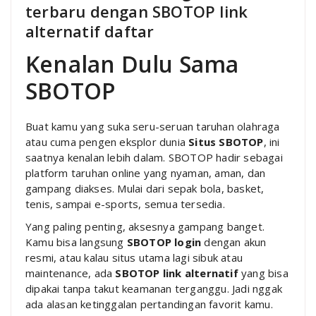
terbaru dengan SBOTOP link
alternatif daftar
Kenalan Dulu Sama
SBOTOP
Buat kamu yang suka seru-seruan taruhan olahraga
atau cuma pengen eksplor dunia
Situs SBOTOP
, ini
saatnya kenalan lebih dalam. SBOTOP hadir sebagai
platform taruhan online yang nyaman, aman, dan
gampang diakses. Mulai dari sepak bola, basket,
tenis, sampai e-sports, semua tersedia.
Yang paling penting, aksesnya gampang banget.
Kamu bisa langsung
SBOTOP login
dengan akun
resmi, atau kalau situs utama lagi sibuk atau
maintenance, ada
SBOTOP link alternatif
yang bisa
dipakai tanpa takut keamanan terganggu. Jadi nggak
ada alasan ketinggalan pertandingan favorit kamu.