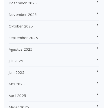
Desember 2025
November 2025
Oktober 2025
September 2025
Agustus 2025
Juli 2025
Juni 2025
Mei 2025
April 2025
Maret 2025