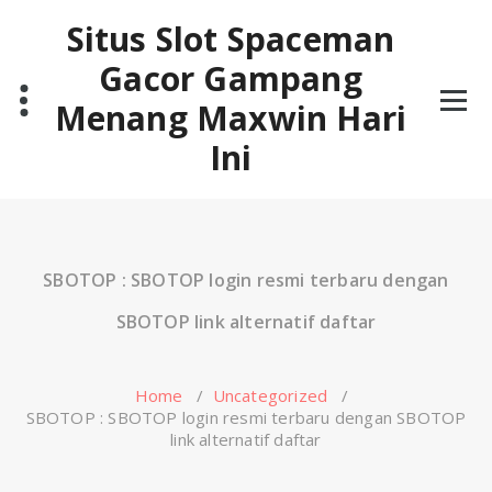
Skip
Situs Slot Spaceman
to
content
Gacor Gampang
Menang Maxwin Hari
Ini
SBOTOP : SBOTOP login resmi terbaru dengan
SBOTOP link alternatif daftar
Home
/
Uncategorized
/
SBOTOP : SBOTOP login resmi terbaru dengan SBOTOP
link alternatif daftar