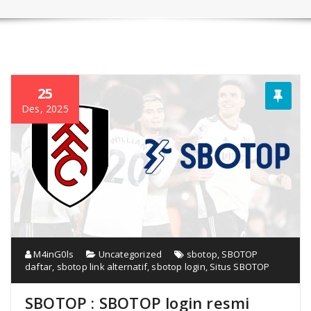
25
Des, 2025
M4inG0ls
Uncategorized
sbotop
,
SBOTOP
daftar
,
sbotop link alternatif
,
sbotop login
,
Situs SBOTOP
SBOTOP : SBOTOP login resmi