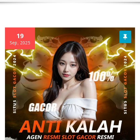
19
Sep, 2025