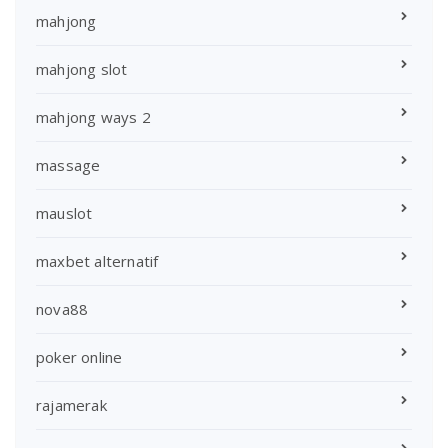
mahjong
mahjong slot
mahjong ways 2
massage
mauslot
maxbet alternatif
nova88
poker online
rajamerak