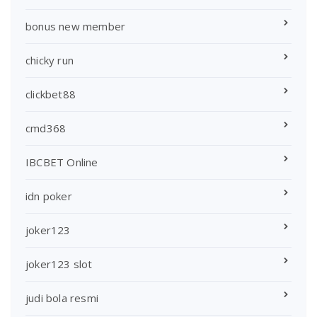
bonus new member
chicky run
clickbet88
cmd368
IBCBET Online
idn poker
joker123
joker123 slot
judi bola resmi