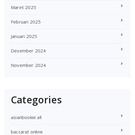
Maret 2025
Februari 2025
Januari 2025
Desember 2024
November 2024
Categories
asianbookie all
baccarat online