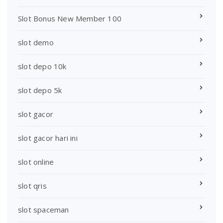
Slot Bonus New Member 100
slot demo
slot depo 10k
slot depo 5k
slot gacor
slot gacor hari ini
slot online
slot qris
slot spaceman