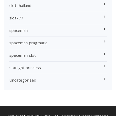
slot thailand
slot777
spaceman
spaceman pragmatic
spaceman slot
starlight princess
Uncategorized