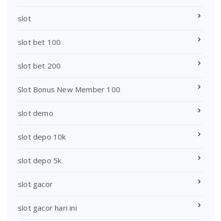
slot
slot bet 100
slot bet 200
Slot Bonus New Member 100
slot demo
slot depo 10k
slot depo 5k
slot gacor
slot gacor hari ini