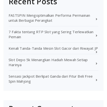
Recent Posts
FASTSPIN Mengoptimalkan Performa Permainan
untuk Berbagai Perangkat
7 Fakta tentang RTP Slot yang Sering Terlewatkan
Pemain
Kenali Tanda-Tanda Mesin Slot Gacor dari Riwayat JP
Slot Depo 5k Menangkan Hadiah Mewah Setiap
Harinya
Sensasi Jackpot Berlipat Ganda dari Fitur Beli Free
Spin Mahjong