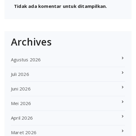
Tidak ada komentar untuk ditampilkan.
Archives
Agustus 2026
Juli 2026
Juni 2026
Mei 2026
April 2026
Maret 2026