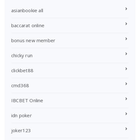
asianbookie all
baccarat online
bonus new member
chicky run
clickbet88
cmd368
IBCBET Online
idn poker
joker123