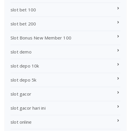
slot bet 100
slot bet 200
Slot Bonus New Member 100
slot demo
slot depo 10k
slot depo 5k
slot gacor
slot gacor hari ini
slot online