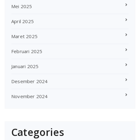
Mei 2025
April 2025
Maret 2025
Februari 2025
Januari 2025
Desember 2024
November 2024
Categories