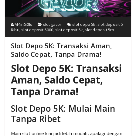
M4inG0ls
slot gacor
slot depo 5k
,
slot deposit 5
Ribu
,
slot deposit 5000
,
slot deposit 5k
,
slot deposit 5rb
Slot Depo 5K: Transaksi Aman,
Saldo Cepat, Tanpa Drama!
Slot Depo 5K: Transaksi
Aman, Saldo Cepat,
Tanpa Drama!
Slot Depo 5K: Mulai Main
Tanpa Ribet
Main slot online kini jadi lebih mudah, apalagi dengan