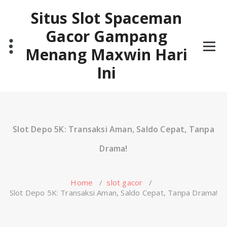
Skip
Situs Slot Spaceman
to
content
Gacor Gampang
Menang Maxwin Hari
Ini
Slot Depo 5K: Transaksi Aman, Saldo Cepat, Tanpa
Drama!
Home
/
slot gacor
/
Slot Depo 5K: Transaksi Aman, Saldo Cepat, Tanpa Drama!