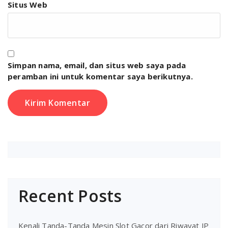
Situs Web
Simpan nama, email, dan situs web saya pada
peramban ini untuk komentar saya berikutnya.
Recent Posts
Kenali Tanda-Tanda Mesin Slot Gacor dari Riwayat JP