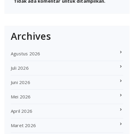
Tidak ada komentar untuk ditampilkan.
Archives
Agustus 2026
Juli 2026
Juni 2026
Mei 2026
April 2026
Maret 2026