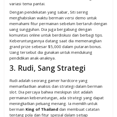
variasi tema pantai.
Dengan pendekatan yang sabar, Siti sering
menghabiskan waktu bermain versi demo untuk
memahami fitur permainan sebelum bertaruh dengan
uang sungguhan. Dia juga bergabung dengan
komunitas online untuk berdiskusi dan berbagi tips.
Keberuntungannya datang saat dia memenangkan
grand prize sebesar $5,000 dalam putaran bonus.
Uang tersebut dia gunakan untuk mendukung
pendidikan anak-anaknya.
3. Rudi, Sang Strategi
Rudi adalah seorang gamer hardcore yang
memanfaatkan analisis dan strategi dalam bermain
slot. Dia percaya bahwa meskipun slot adalah
permainan keberuntungan, ada strategi yang dapat
meningkatkan peluang menang. Ia memilih untuk
bermain
King of Thailand
dan membuat catatan
tentang pola dan fitur spesial dalam setiap