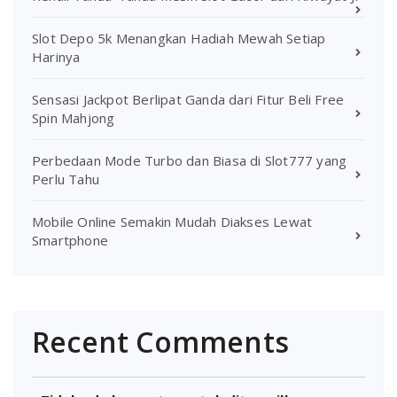
Slot Depo 5k Menangkan Hadiah Mewah Setiap
Harinya
Sensasi Jackpot Berlipat Ganda dari Fitur Beli Free
Spin Mahjong
Perbedaan Mode Turbo dan Biasa di Slot777 yang
Perlu Tahu
Mobile Online Semakin Mudah Diakses Lewat
Smartphone
Recent Comments