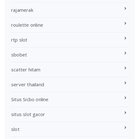
rajamerak
roulette online
rtp slot
sbobet
scatter hitam
server thailand
Situs Sicbo online
situs slot gacor
slot