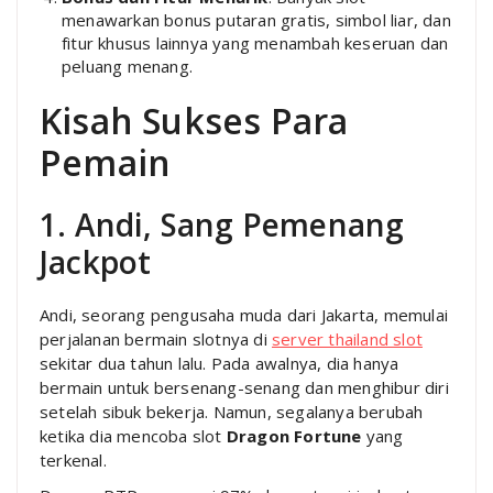
menawarkan bonus putaran gratis, simbol liar, dan
fitur khusus lainnya yang menambah keseruan dan
peluang menang.
Kisah Sukses Para
Pemain
1. Andi, Sang Pemenang
Jackpot
Andi, seorang pengusaha muda dari Jakarta, memulai
perjalanan bermain slotnya di
server thailand slot
sekitar dua tahun lalu. Pada awalnya, dia hanya
bermain untuk bersenang-senang dan menghibur diri
setelah sibuk bekerja. Namun, segalanya berubah
ketika dia mencoba slot
Dragon Fortune
yang
terkenal.