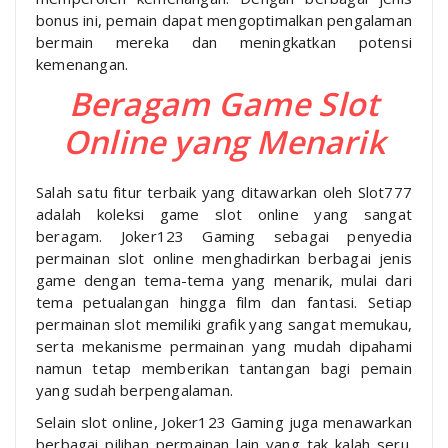
bonus ini, pemain dapat mengoptimalkan pengalaman
bermain mereka dan meningkatkan potensi
kemenangan.
Beragam Game Slot
Online yang Menarik
Salah satu fitur terbaik yang ditawarkan oleh Slot777
adalah koleksi game slot online yang sangat
beragam. Joker123 Gaming sebagai penyedia
permainan slot online menghadirkan berbagai jenis
game dengan tema-tema yang menarik, mulai dari
tema petualangan hingga film dan fantasi. Setiap
permainan slot memiliki grafik yang sangat memukau,
serta mekanisme permainan yang mudah dipahami
namun tetap memberikan tantangan bagi pemain
yang sudah berpengalaman.
Selain slot online, Joker123 Gaming juga menawarkan
berbagai pilihan permainan lain yang tak kalah seru.