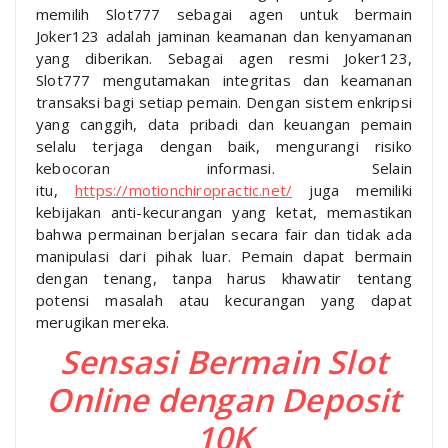
memilih Slot777 sebagai agen untuk bermain
Joker123 adalah jaminan keamanan dan kenyamanan
yang diberikan. Sebagai agen resmi Joker123,
Slot777 mengutamakan integritas dan keamanan
transaksi bagi setiap pemain. Dengan sistem enkripsi
yang canggih, data pribadi dan keuangan pemain
selalu terjaga dengan baik, mengurangi risiko
kebocoran informasi. Selain
itu,
https://motionchiropractic.net/
juga memiliki
kebijakan anti-kecurangan yang ketat, memastikan
bahwa permainan berjalan secara fair dan tidak ada
manipulasi dari pihak luar. Pemain dapat bermain
dengan tenang, tanpa harus khawatir tentang
potensi masalah atau kecurangan yang dapat
merugikan mereka.
Sensasi Bermain Slot
Online dengan Deposit
10K