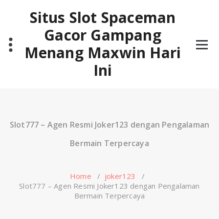
Skip
Situs Slot Spaceman
to
content
Gacor Gampang
Menang Maxwin Hari
Ini
Slot777 – Agen Resmi Joker123 dengan Pengalaman
Bermain Terpercaya
Home
/
joker123
/
Slot777 – Agen Resmi Joker123 dengan Pengalaman
Bermain Terpercaya