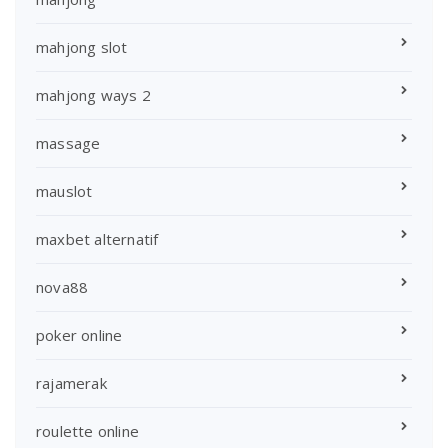
mahjong slot
mahjong ways 2
massage
mauslot
maxbet alternatif
nova88
poker online
rajamerak
roulette online