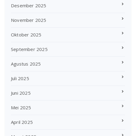
Desember 2025
November 2025
Oktober 2025
September 2025
Agustus 2025
Juli 2025
Juni 2025
Mei 2025
April 2025