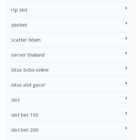
rtp slot
sbobet
scatter hitam
server thailand
Situs Sicbo online
situs slot gacor
slot
slot bet 100
slot bet 200