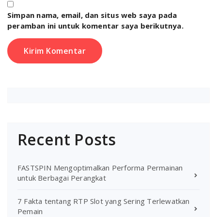
Simpan nama, email, dan situs web saya pada
peramban ini untuk komentar saya berikutnya.
Recent Posts
FASTSPIN Mengoptimalkan Performa Permainan
untuk Berbagai Perangkat
7 Fakta tentang RTP Slot yang Sering Terlewatkan
Pemain