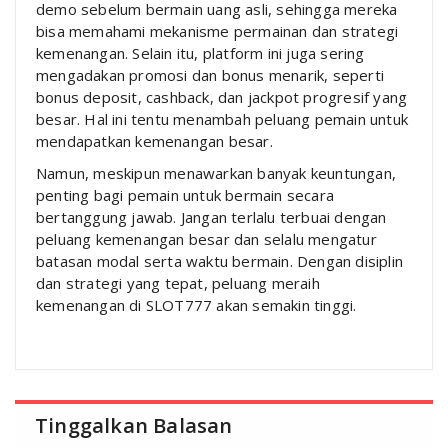
demo sebelum bermain uang asli, sehingga mereka
bisa memahami mekanisme permainan dan strategi
kemenangan. Selain itu, platform ini juga sering
mengadakan promosi dan bonus menarik, seperti
bonus deposit, cashback, dan jackpot progresif yang
besar. Hal ini tentu menambah peluang pemain untuk
mendapatkan kemenangan besar.
Namun, meskipun menawarkan banyak keuntungan,
penting bagi pemain untuk bermain secara
bertanggung jawab. Jangan terlalu terbuai dengan
peluang kemenangan besar dan selalu mengatur
batasan modal serta waktu bermain. Dengan disiplin
dan strategi yang tepat, peluang meraih
kemenangan di SLOT777 akan semakin tinggi.
Tinggalkan Balasan