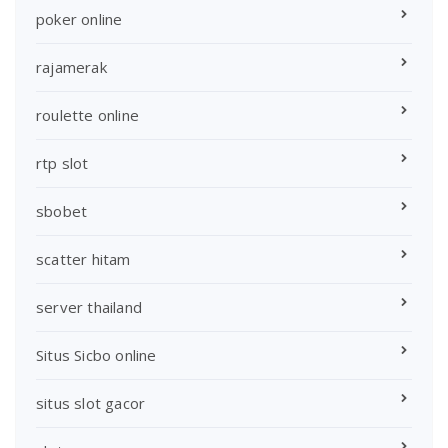
poker online
rajamerak
roulette online
rtp slot
sbobet
scatter hitam
server thailand
Situs Sicbo online
situs slot gacor