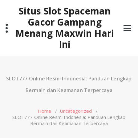
Skip
Situs Slot Spaceman
to
content
Gacor Gampang
Menang Maxwin Hari
Ini
SLOT777 Online Resmi Indonesia: Panduan Lengkap
Bermain dan Keamanan Terpercaya
Home
/
Uncategorized
/
SLOT777 Online Resmi Indonesia: Panduan Lengkap
Bermain dan Keamanan Terpercaya