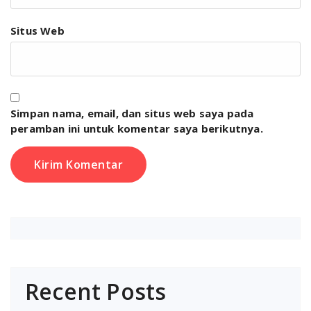
Situs Web
Simpan nama, email, dan situs web saya pada
peramban ini untuk komentar saya berikutnya.
Recent Posts