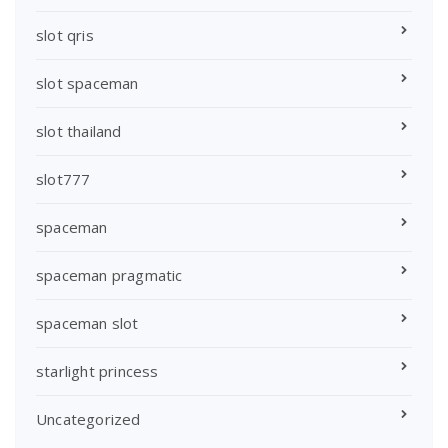
slot qris
slot spaceman
slot thailand
slot777
spaceman
spaceman pragmatic
spaceman slot
starlight princess
Uncategorized