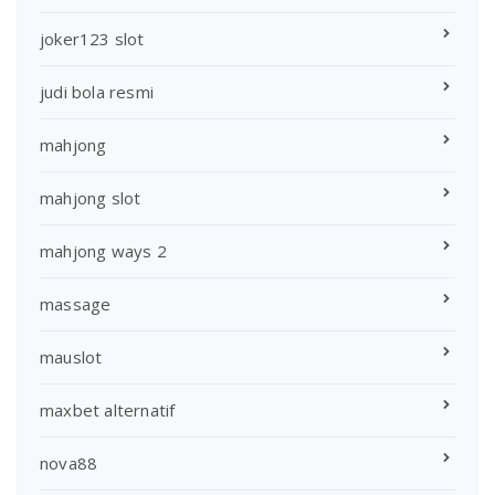
joker123 slot
judi bola resmi
mahjong
mahjong slot
mahjong ways 2
massage
mauslot
maxbet alternatif
nova88