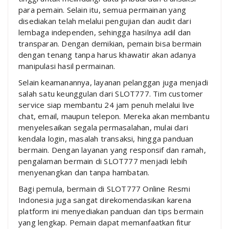
para pemain. Selain itu, semua permainan yang
disediakan telah melalui pengujian dan audit dari
lembaga independen, sehingga hasilnya adil dan
transparan. Dengan demikian, pemain bisa bermain
dengan tenang tanpa harus khawatir akan adanya
manipulasi hasil permainan.
Selain keamanannya, layanan pelanggan juga menjadi
salah satu keunggulan dari SLOT777. Tim customer
service siap membantu 24 jam penuh melalui live
chat, email, maupun telepon. Mereka akan membantu
menyelesaikan segala permasalahan, mulai dari
kendala login, masalah transaksi, hingga panduan
bermain. Dengan layanan yang responsif dan ramah,
pengalaman bermain di SLOT777 menjadi lebih
menyenangkan dan tanpa hambatan.
Bagi pemula, bermain di SLOT777 Online Resmi
Indonesia juga sangat direkomendasikan karena
platform ini menyediakan panduan dan tips bermain
yang lengkap. Pemain dapat memanfaatkan fitur