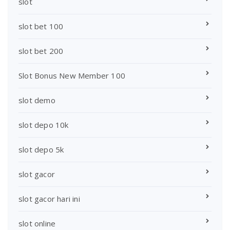
slot
slot bet 100
slot bet 200
Slot Bonus New Member 100
slot demo
slot depo 10k
slot depo 5k
slot gacor
slot gacor hari ini
slot online