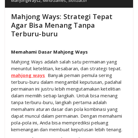
MahjongWays2
,
MindGames
,
SlotGacor
Mahjong Ways: Strategi Tepat
Agar Bisa Menang Tanpa
Terburu-buru
Memahami Dasar Mahjong Ways
Mahjong Ways adalah salah satu permainan yang
menuntut ketelitian, kesabaran, dan strategi tepat.
mahjong ways
Banyak pemain pemula sering
terburu-buru dalam mengambil keputusan, padahal
permainan ini justru lebih mengutamakan ketelitian
dalam memilih setiap langkah. Untuk bisa menang
tanpa terburu-buru, langkah pertama adalah
memahami aturan dasar dan pola kombinasi yang
dapat muncul dalam permainan. Dengan memahami
pola-pola ini, Anda bisa memprediksi peluang
kemenangan dan membuat keputusan lebih tenang.