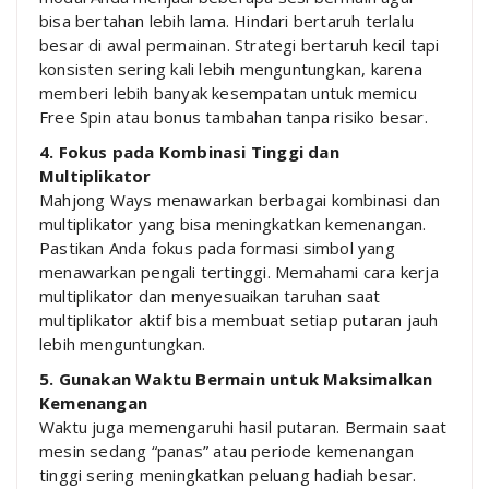
bisa bertahan lebih lama. Hindari bertaruh terlalu
besar di awal permainan. Strategi bertaruh kecil tapi
konsisten sering kali lebih menguntungkan, karena
memberi lebih banyak kesempatan untuk memicu
Free Spin atau bonus tambahan tanpa risiko besar.
4. Fokus pada Kombinasi Tinggi dan
Multiplikator
Mahjong Ways menawarkan berbagai kombinasi dan
multiplikator yang bisa meningkatkan kemenangan.
Pastikan Anda fokus pada formasi simbol yang
menawarkan pengali tertinggi. Memahami cara kerja
multiplikator dan menyesuaikan taruhan saat
multiplikator aktif bisa membuat setiap putaran jauh
lebih menguntungkan.
5. Gunakan Waktu Bermain untuk Maksimalkan
Kemenangan
Waktu juga memengaruhi hasil putaran. Bermain saat
mesin sedang “panas” atau periode kemenangan
tinggi sering meningkatkan peluang hadiah besar.