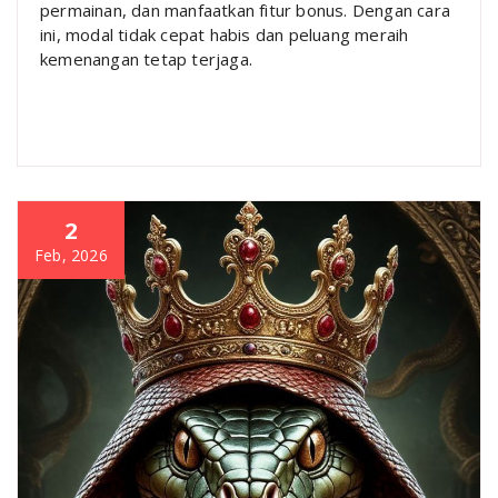
permainan, dan manfaatkan fitur bonus. Dengan cara
ini, modal tidak cepat habis dan peluang meraih
kemenangan tetap terjaga.
2
Feb, 2026