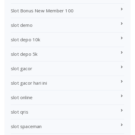
Slot Bonus New Member 100
slot demo
slot depo 10k
slot depo 5k
slot gacor
slot gacor hari ini
slot online
slot qris
slot spaceman