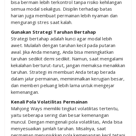
bisa bermain lebih terkontrol tanpa risiko kehilangan
semua modal sekaligus. Disiplin terhadap batas
harian juga membuat permainan lebih nyaman dan
mengurangi stres saat kalah.
Gunakan Strategi Taruhan Bertahap
Strategi bertahap adalah kunci agar modal lebih
awet. Mulailah dengan taruhan kecil pada putaran
awal. Jika Anda menang, Anda bisa meningkatkan
taruhan sedikit demi sedikit. Namun, saat mengalami
kekalahan berturut-turut, jangan memaksa menaikkan
taruhan. Strategi ini membuat Anda tetap berada
dalam jalur permainan, meminimalkan kerugian besar,
dan memberi peluang lebih lama untuk mengejar
kemenangan.
Kenali Pola Volatilitas Permainan
Mahjong Ways memiliki tingkat volatilitas tertentu,
yaitu seberapa sering dan besar kemenangan
muncul. Dengan mengenali pola volatilitas, Anda bisa
menyesuaikan jumlah taruhan. Misalnya, saat
permainan menunjukkan pola kemenangan kecil tetapi