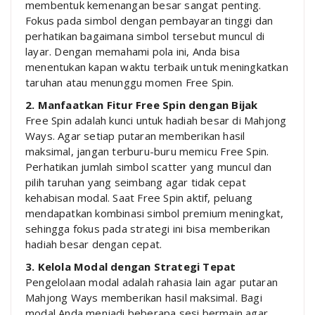
membentuk kemenangan besar sangat penting.
Fokus pada simbol dengan pembayaran tinggi dan
perhatikan bagaimana simbol tersebut muncul di
layar. Dengan memahami pola ini, Anda bisa
menentukan kapan waktu terbaik untuk meningkatkan
taruhan atau menunggu momen Free Spin.
2. Manfaatkan Fitur Free Spin dengan Bijak
Free Spin adalah kunci untuk hadiah besar di Mahjong
Ways. Agar setiap putaran memberikan hasil
maksimal, jangan terburu-buru memicu Free Spin.
Perhatikan jumlah simbol scatter yang muncul dan
pilih taruhan yang seimbang agar tidak cepat
kehabisan modal. Saat Free Spin aktif, peluang
mendapatkan kombinasi simbol premium meningkat,
sehingga fokus pada strategi ini bisa memberikan
hadiah besar dengan cepat.
3. Kelola Modal dengan Strategi Tepat
Pengelolaan modal adalah rahasia lain agar putaran
Mahjong Ways memberikan hasil maksimal. Bagi
modal Anda menjadi beberapa sesi bermain agar