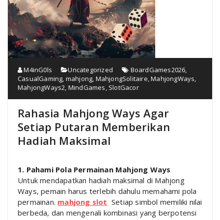
M4inG0ls
Uncategorized
BoardGames2026
,
CasualGaming
,
mahjong
,
MahjongSolitaire
,
MahjongWays
,
MahjongWays2
,
MindGames
,
SlotGacor
Rahasia Mahjong Ways Agar
Setiap Putaran Memberikan
Hadiah Maksimal
1. Pahami Pola Permainan Mahjong Ways
Untuk mendapatkan hadiah maksimal di Mahjong
Ways, pemain harus terlebih dahulu memahami pola
permainan.
mahjong slot
Setiap simbol memiliki nilai
berbeda, dan mengenali kombinasi yang berpotensi