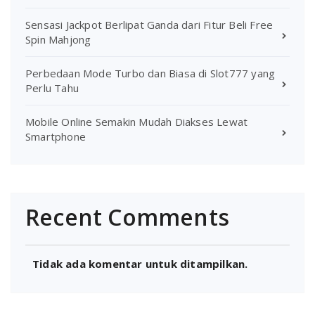
Sensasi Jackpot Berlipat Ganda dari Fitur Beli Free
Spin Mahjong
Perbedaan Mode Turbo dan Biasa di Slot777 yang
Perlu Tahu
Mobile Online Semakin Mudah Diakses Lewat
Smartphone
Recent Comments
Tidak ada komentar untuk ditampilkan.