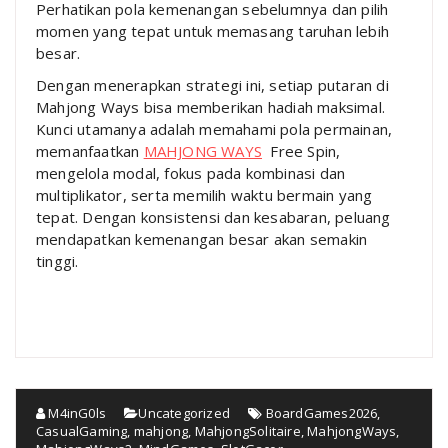
Perhatikan pola kemenangan sebelumnya dan pilih
momen yang tepat untuk memasang taruhan lebih
besar.
Dengan menerapkan strategi ini, setiap putaran di
Mahjong Ways bisa memberikan hadiah maksimal.
Kunci utamanya adalah memahami pola permainan,
memanfaatkan
MAHJONG WAYS
Free Spin,
mengelola modal, fokus pada kombinasi dan
multiplikator, serta memilih waktu bermain yang
tepat. Dengan konsistensi dan kesabaran, peluang
mendapatkan kemenangan besar akan semakin
tinggi.
M4inG0ls
Uncategorized
BoardGames2026
,
CasualGaming
,
mahjong
,
MahjongSolitaire
,
MahjongWays
,