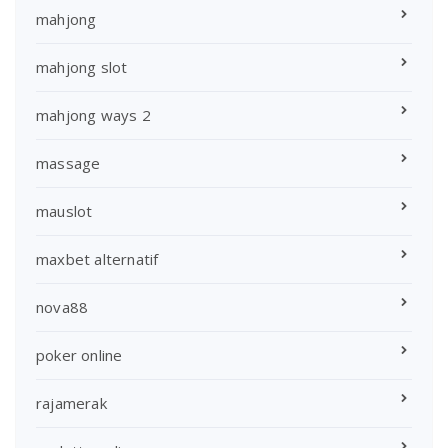
mahjong
mahjong slot
mahjong ways 2
massage
mauslot
maxbet alternatif
nova88
poker online
rajamerak