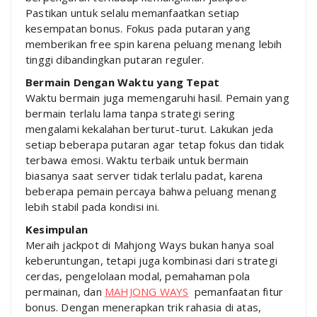
Pastikan untuk selalu memanfaatkan setiap
kesempatan bonus. Fokus pada putaran yang
memberikan free spin karena peluang menang lebih
tinggi dibandingkan putaran reguler.
Bermain Dengan Waktu yang Tepat
Waktu bermain juga memengaruhi hasil. Pemain yang
bermain terlalu lama tanpa strategi sering
mengalami kekalahan berturut-turut. Lakukan jeda
setiap beberapa putaran agar tetap fokus dan tidak
terbawa emosi. Waktu terbaik untuk bermain
biasanya saat server tidak terlalu padat, karena
beberapa pemain percaya bahwa peluang menang
lebih stabil pada kondisi ini.
Kesimpulan
Meraih jackpot di Mahjong Ways bukan hanya soal
keberuntungan, tetapi juga kombinasi dari strategi
cerdas, pengelolaan modal, pemahaman pola
permainan, dan
MAHJONG WAYS
pemanfaatan fitur
bonus. Dengan menerapkan trik rahasia di atas,