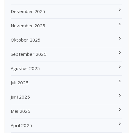
Desember 2025
November 2025
Oktober 2025
September 2025
Agustus 2025
Juli 2025
Juni 2025
Mei 2025
April 2025