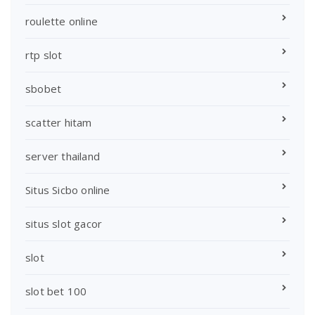
roulette online
rtp slot
sbobet
scatter hitam
server thailand
Situs Sicbo online
situs slot gacor
slot
slot bet 100