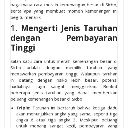
bagaimana cara meraih kemenangan besar di Sicbo,
serta apa yang membuat momen kemenangan ini
begitu menarik.
1.
Mengerti Jenis Taruhan
dengan Pembayaran
Tinggi
Salah satu cara untuk meraih kemenangan besar di
Sicbo adalah dengan memilih taruhan yang
menawarkan pembayaran tinggi. Walaupun taruhan
ini datang dengan risiko lebih besar, potensi
hadiahnya juga sangat menggiurkan. Berikut
beberapa jenis taruhan yang dapat memberikan
peluang kemenangan besar di Sicbo:
Triple
: Taruhan ini bertaruh bahwa ketiga dadu
akan menunjukkan angka yang sama, seperti tiga
angka 6 atau tiga angka 3. Meskipun peluang
untuk menang sangat kecil, pembayaran yang