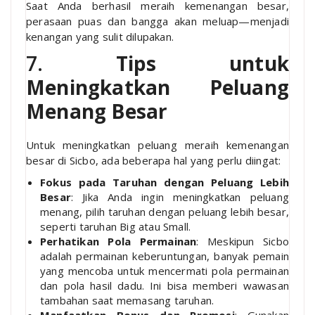
Saat Anda berhasil meraih kemenangan besar,
perasaan puas dan bangga akan meluap—menjadi
kenangan yang sulit dilupakan.
7.
Tips untuk
Meningkatkan Peluang
Menang Besar
Untuk meningkatkan peluang meraih kemenangan
besar di Sicbo, ada beberapa hal yang perlu diingat:
Fokus pada Taruhan dengan Peluang Lebih
Besar
: Jika Anda ingin meningkatkan peluang
menang, pilih taruhan dengan peluang lebih besar,
seperti taruhan Big atau Small.
Perhatikan Pola Permainan
: Meskipun Sicbo
adalah permainan keberuntungan, banyak pemain
yang mencoba untuk mencermati pola permainan
dan pola hasil dadu. Ini bisa memberi wawasan
tambahan saat memasang taruhan.
Manfaatkan Bonus dan Promosi
: Gunakan