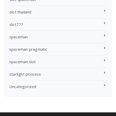
slot thailand
slot777
spaceman
spaceman pragmatic
spaceman slot
starlight princess
Uncategorized