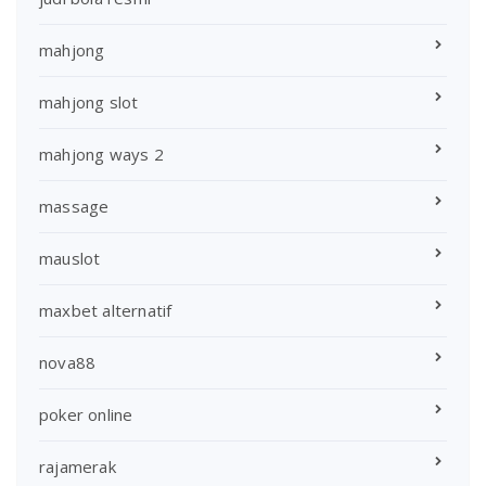
mahjong
mahjong slot
mahjong ways 2
massage
mauslot
maxbet alternatif
nova88
poker online
rajamerak