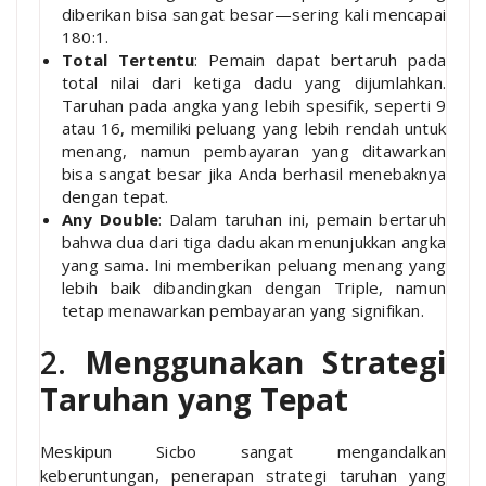
diberikan bisa sangat besar—sering kali mencapai
180:1.
Total Tertentu
: Pemain dapat bertaruh pada
total nilai dari ketiga dadu yang dijumlahkan.
Taruhan pada angka yang lebih spesifik, seperti 9
atau 16, memiliki peluang yang lebih rendah untuk
menang, namun pembayaran yang ditawarkan
bisa sangat besar jika Anda berhasil menebaknya
dengan tepat.
Any Double
: Dalam taruhan ini, pemain bertaruh
bahwa dua dari tiga dadu akan menunjukkan angka
yang sama. Ini memberikan peluang menang yang
lebih baik dibandingkan dengan Triple, namun
tetap menawarkan pembayaran yang signifikan.
2.
Menggunakan Strategi
Taruhan yang Tepat
Meskipun Sicbo sangat mengandalkan
keberuntungan, penerapan strategi taruhan yang