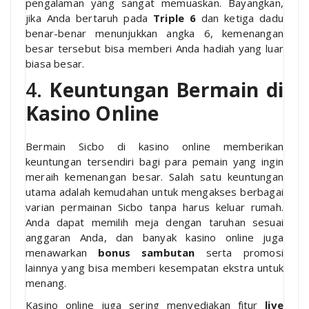
pengalaman yang sangat memuaskan. Bayangkan,
jika Anda bertaruh pada
Triple 6
dan ketiga dadu
benar-benar menunjukkan angka 6, kemenangan
besar tersebut bisa memberi Anda hadiah yang luar
biasa besar.
4.
Keuntungan Bermain di
Kasino Online
Bermain Sicbo di kasino online memberikan
keuntungan tersendiri bagi para pemain yang ingin
meraih kemenangan besar. Salah satu keuntungan
utama adalah kemudahan untuk mengakses berbagai
varian permainan Sicbo tanpa harus keluar rumah.
Anda dapat memilih meja dengan taruhan sesuai
anggaran Anda, dan banyak kasino online juga
menawarkan
bonus sambutan
serta promosi
lainnya yang bisa memberi kesempatan ekstra untuk
menang.
Kasino online juga sering menyediakan fitur
live