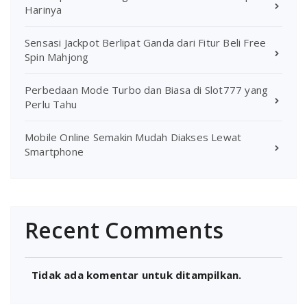
Harinya
Sensasi Jackpot Berlipat Ganda dari Fitur Beli Free
Spin Mahjong
Perbedaan Mode Turbo dan Biasa di Slot777 yang
Perlu Tahu
Mobile Online Semakin Mudah Diakses Lewat
Smartphone
Recent Comments
Tidak ada komentar untuk ditampilkan.