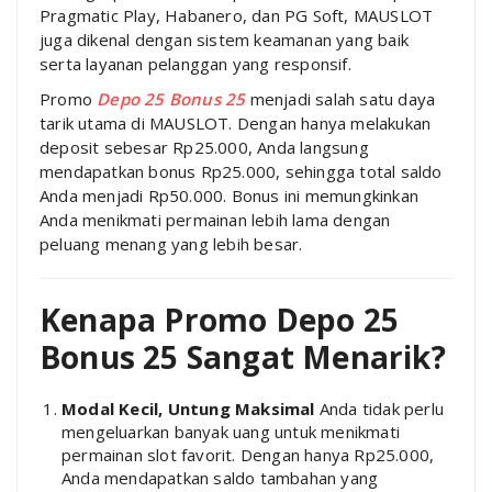
Pragmatic Play, Habanero, dan PG Soft, MAUSLOT
juga dikenal dengan sistem keamanan yang baik
serta layanan pelanggan yang responsif.
Promo
Depo 25 Bonus 25
menjadi salah satu daya
tarik utama di MAUSLOT. Dengan hanya melakukan
deposit sebesar Rp25.000, Anda langsung
mendapatkan bonus Rp25.000, sehingga total saldo
Anda menjadi Rp50.000. Bonus ini memungkinkan
Anda menikmati permainan lebih lama dengan
peluang menang yang lebih besar.
Kenapa Promo Depo 25
Bonus 25 Sangat Menarik?
Modal Kecil, Untung Maksimal
Anda tidak perlu
mengeluarkan banyak uang untuk menikmati
permainan slot favorit. Dengan hanya Rp25.000,
Anda mendapatkan saldo tambahan yang