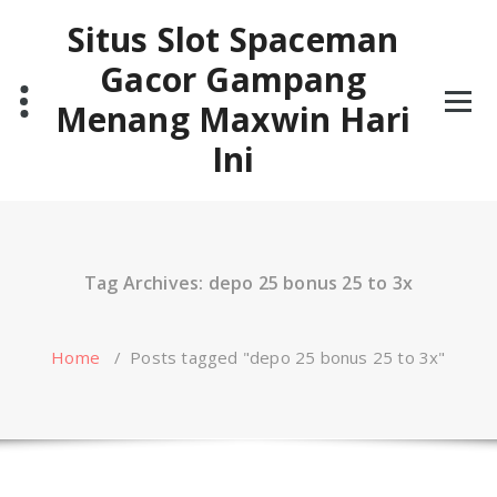
Skip
Situs Slot Spaceman
to
content
Gacor Gampang
Menang Maxwin Hari
Ini
Tag Archives: depo 25 bonus 25 to 3x
Home
/
Posts tagged "depo 25 bonus 25 to 3x"