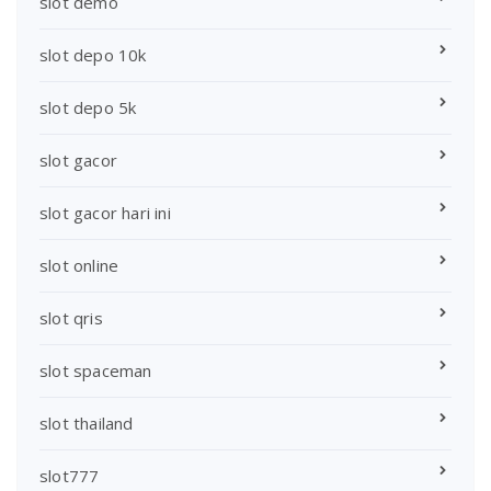
slot demo
slot depo 10k
slot depo 5k
slot gacor
slot gacor hari ini
slot online
slot qris
slot spaceman
slot thailand
slot777