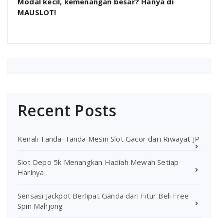
Modal kecil, kemenangan besar? Hanya di
MAUSLOT!
Recent Posts
Kenali Tanda-Tanda Mesin Slot Gacor dari Riwayat JP
Slot Depo 5k Menangkan Hadiah Mewah Setiap
Harinya
Sensasi Jackpot Berlipat Ganda dari Fitur Beli Free
Spin Mahjong