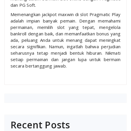
dan PG Soft.
Memenangkan jackpot maxwin di slot Pragmatic Play
adalah impian banyak pemain. Dengan memahami
permainan, memilih slot yang tepat, mengelola
bankroll dengan baik, dan memanfaatkan bonus yang
ada, peluang Anda untuk menang dapat meningkat
secara signifikan. Namun, ingatlah bahwa perjudian
seharusnya tetap menjadi bentuk hiburan. Nikmati
setiap permainan dan jangan lupa untuk bermain
secara bertanggung jawab.
Recent Posts