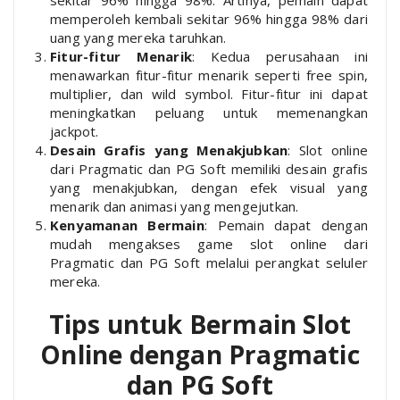
memperoleh kembali sekitar 96% hingga 98% dari
uang yang mereka taruhkan.
Fitur-fitur Menarik
: Kedua perusahaan ini
menawarkan fitur-fitur menarik seperti free spin,
multiplier, dan wild symbol. Fitur-fitur ini dapat
meningkatkan peluang untuk memenangkan
jackpot.
Desain Grafis yang Menakjubkan
: Slot online
dari Pragmatic dan PG Soft memiliki desain grafis
yang menakjubkan, dengan efek visual yang
menarik dan animasi yang mengejutkan.
Kenyamanan Bermain
: Pemain dapat dengan
mudah mengakses game slot online dari
Pragmatic dan PG Soft melalui perangkat seluler
mereka.
Tips untuk Bermain Slot
Online dengan Pragmatic
dan PG Soft