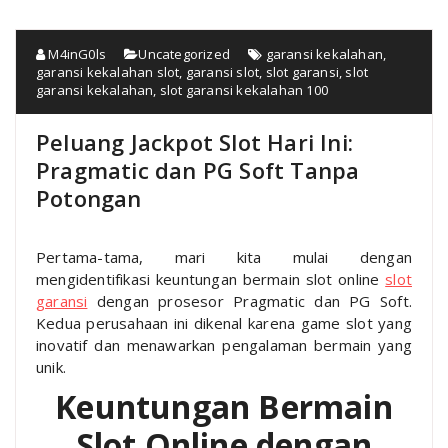
M4inG0ls
Uncategorized
garansi kekalahan
,
garansi kekalahan slot
,
garansi slot
,
slot garansi
,
slot
garansi kekalahan
,
slot garansi kekalahan 100
Peluang Jackpot Slot Hari Ini:
Pragmatic dan PG Soft Tanpa
Potongan
Pertama-tama, mari kita mulai dengan
mengidentifikasi keuntungan bermain slot online
slot
garansi
dengan prosesor Pragmatic dan PG Soft.
Kedua perusahaan ini dikenal karena game slot yang
inovatif dan menawarkan pengalaman bermain yang
unik.
Keuntungan Bermain
Slot Online dengan