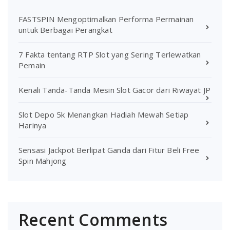
FASTSPIN Mengoptimalkan Performa Permainan
untuk Berbagai Perangkat
7 Fakta tentang RTP Slot yang Sering Terlewatkan
Pemain
Kenali Tanda-Tanda Mesin Slot Gacor dari Riwayat JP
Slot Depo 5k Menangkan Hadiah Mewah Setiap
Harinya
Sensasi Jackpot Berlipat Ganda dari Fitur Beli Free
Spin Mahjong
Recent Comments