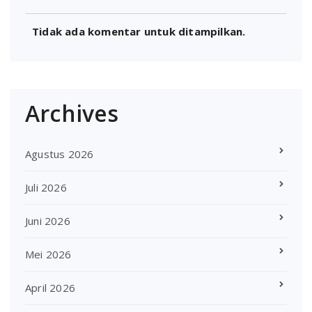
Tidak ada komentar untuk ditampilkan.
Archives
Agustus 2026
Juli 2026
Juni 2026
Mei 2026
April 2026