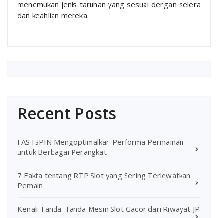
menemukan jenis taruhan yang sesuai dengan selera
dan keahlian mereka.
Recent Posts
FASTSPIN Mengoptimalkan Performa Permainan
untuk Berbagai Perangkat
7 Fakta tentang RTP Slot yang Sering Terlewatkan
Pemain
Kenali Tanda-Tanda Mesin Slot Gacor dari Riwayat JP