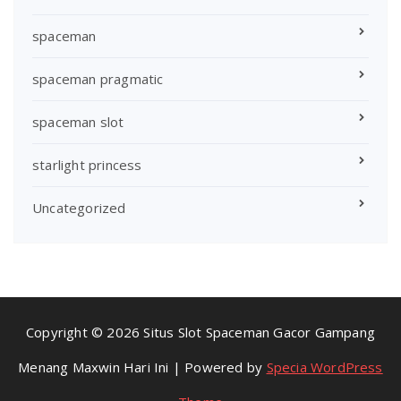
spaceman
spaceman pragmatic
spaceman slot
starlight princess
Uncategorized
Copyright © 2026 Situs Slot Spaceman Gacor Gampang
Menang Maxwin Hari Ini | Powered by
Specia WordPress