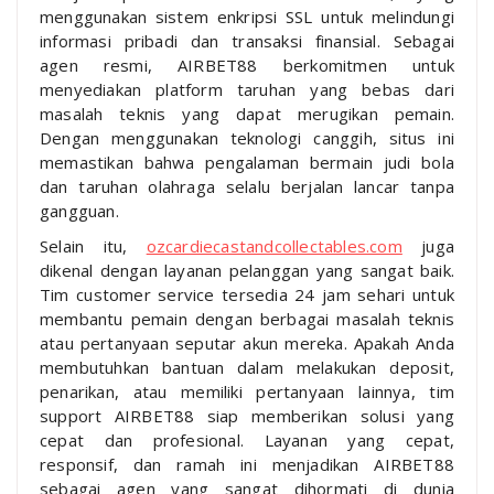
menggunakan sistem enkripsi SSL untuk melindungi
informasi pribadi dan transaksi finansial. Sebagai
agen resmi, AIRBET88 berkomitmen untuk
menyediakan platform taruhan yang bebas dari
masalah teknis yang dapat merugikan pemain.
Dengan menggunakan teknologi canggih, situs ini
memastikan bahwa pengalaman bermain judi bola
dan taruhan olahraga selalu berjalan lancar tanpa
gangguan.
Selain itu,
ozcardiecastandcollectables.com
juga
dikenal dengan layanan pelanggan yang sangat baik.
Tim customer service tersedia 24 jam sehari untuk
membantu pemain dengan berbagai masalah teknis
atau pertanyaan seputar akun mereka. Apakah Anda
membutuhkan bantuan dalam melakukan deposit,
penarikan, atau memiliki pertanyaan lainnya, tim
support AIRBET88 siap memberikan solusi yang
cepat dan profesional. Layanan yang cepat,
responsif, dan ramah ini menjadikan AIRBET88
sebagai agen yang sangat dihormati di dunia