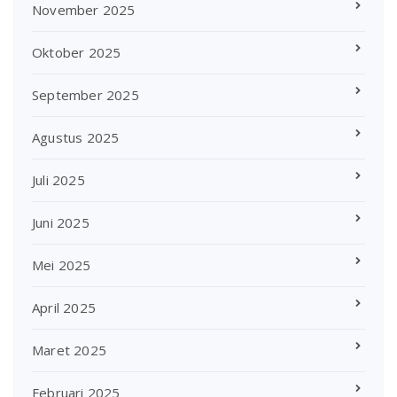
November 2025
Oktober 2025
September 2025
Agustus 2025
Juli 2025
Juni 2025
Mei 2025
April 2025
Maret 2025
Februari 2025