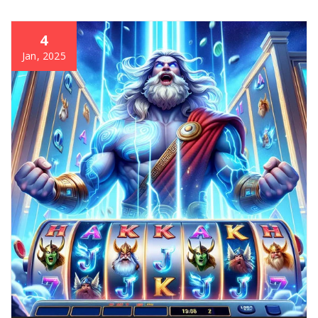
4
Jan, 2025