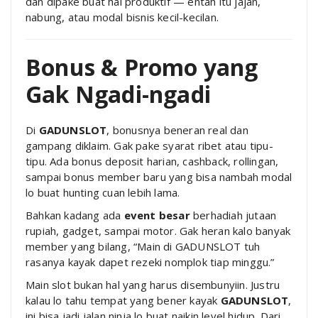
dan dipake buat hal produktif — entah itu jajan,
nabung, atau modal bisnis kecil-kecilan.
Bonus & Promo yang
Gak Ngadi-ngadi
Di
GADUNSLOT
, bonusnya beneran real dan
gampang diklaim. Gak pake syarat ribet atau tipu-
tipu. Ada bonus deposit harian, cashback, rollingan,
sampai bonus member baru yang bisa nambah modal
lo buat hunting cuan lebih lama.
Bahkan kadang ada
event besar
berhadiah jutaan
rupiah, gadget, sampai motor. Gak heran kalo banyak
member yang bilang, “Main di GADUNSLOT tuh
rasanya kayak dapet rezeki nomplok tiap minggu.”
Main slot bukan hal yang harus disembunyiin. Justru
kalau lo tahu tempat yang bener kayak
GADUNSLOT
,
ini bisa jadi jalan ninja lo buat naikin level hidup. Dari