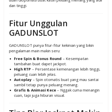
dan tinggi.
Fitur Unggulan
GADUNSLOT
GADUNSLOT punya fitur-fitur kekinian yang bikin
pengalaman main makin seru:
Free Spin & Bonus Round
– Kesempatan
tambahan buat dapet jackpot.
High RTP
– Persentase kemenangan lebih tinggi,
peluang cuan lebih jelas.
Autoplay
– Spin otomatis buat yang mau santai
sambil tetap punya peluang menang.
Grafis & Animasi Kece
– Nggak cuma menangin
cuan, tapi juga hiburan visual.