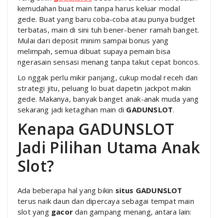
kemudahan buat main tanpa harus keluar modal
gede. Buat yang baru coba-coba atau punya budget
terbatas, main di sini tuh bener-bener ramah banget.
Mulai dari deposit minim sampai bonus yang
melimpah, semua dibuat supaya pemain bisa
ngerasain sensasi menang tanpa takut cepat boncos.
Lo nggak perlu mikir panjang, cukup modal receh dan
strategi jitu, peluang lo buat dapetin jackpot makin
gede. Makanya, banyak banget anak-anak muda yang
sekarang jadi ketagihan main di
GADUNSLOT
.
Kenapa GADUNSLOT
Jadi Pilihan Utama Anak
Slot?
Ada beberapa hal yang bikin
situs GADUNSLOT
terus naik daun dan dipercaya sebagai tempat main
slot yang
gacor
dan gampang menang, antara lain: