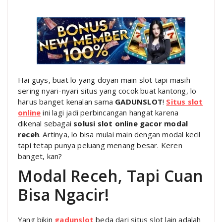
Hai guys, buat lo yang doyan main slot tapi masih
sering nyari-nyari situs yang cocok buat kantong, lo
harus banget kenalan sama
GADUNSLOT
!
Situs slot
online
ini lagi jadi perbincangan hangat karena
dikenal sebagai
solusi slot online gacor modal
receh
. Artinya, lo bisa mulai main dengan modal kecil
tapi tetap punya peluang menang besar. Keren
banget, kan?
Modal Receh, Tapi Cuan
Bisa Ngacir!
Yang bikin
gadunslot
beda dari situs slot lain adalah