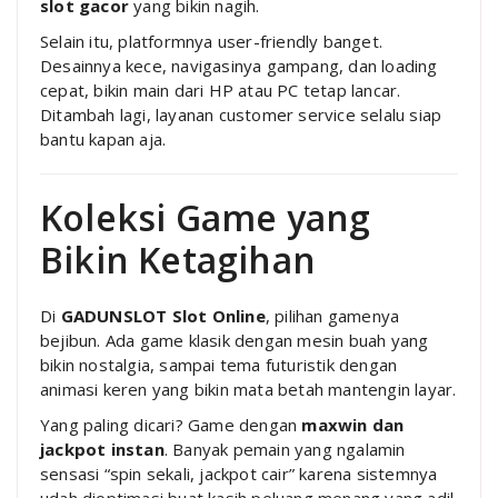
slot gacor
yang bikin nagih.
Selain itu, platformnya user-friendly banget.
Desainnya kece, navigasinya gampang, dan loading
cepat, bikin main dari HP atau PC tetap lancar.
Ditambah lagi, layanan customer service selalu siap
bantu kapan aja.
Koleksi Game yang
Bikin Ketagihan
Di
GADUNSLOT Slot Online
, pilihan gamenya
bejibun. Ada game klasik dengan mesin buah yang
bikin nostalgia, sampai tema futuristik dengan
animasi keren yang bikin mata betah mantengin layar.
Yang paling dicari? Game dengan
maxwin dan
jackpot instan
. Banyak pemain yang ngalamin
sensasi “spin sekali, jackpot cair” karena sistemnya
udah dioptimasi buat kasih peluang menang yang adil