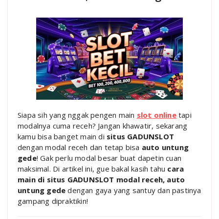
Siapa sih yang nggak pengen main
slot online
tapi
modalnya cuma receh? Jangan khawatir, sekarang
kamu bisa banget main di
situs GADUNSLOT
dengan modal receh dan tetap bisa
auto untung
gede
! Gak perlu modal besar buat dapetin cuan
maksimal. Di artikel ini, gue bakal kasih tahu
cara
main di situs GADUNSLOT modal receh, auto
untung gede
dengan gaya yang santuy dan pastinya
gampang dipraktikin!