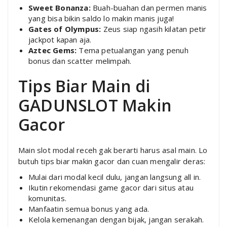
Sweet Bonanza:
Buah-buahan dan permen manis
yang bisa bikin saldo lo makin manis juga!
Gates of Olympus:
Zeus siap ngasih kilatan petir
jackpot kapan aja.
Aztec Gems:
Tema petualangan yang penuh
bonus dan scatter melimpah.
Tips Biar Main di
GADUNSLOT Makin
Gacor
Main slot modal receh gak berarti harus asal main. Lo
butuh tips biar makin gacor dan cuan mengalir deras:
Mulai dari modal kecil dulu, jangan langsung all in.
Ikutin rekomendasi game gacor dari situs atau
komunitas.
Manfaatin semua bonus yang ada.
Kelola kemenangan dengan bijak, jangan serakah.