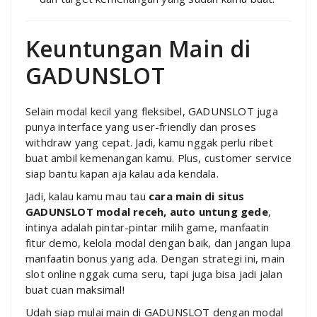
Keuntungan Main di
GADUNSLOT
Selain modal kecil yang fleksibel, GADUNSLOT juga
punya interface yang user-friendly dan proses
withdraw yang cepat. Jadi, kamu nggak perlu ribet
buat ambil kemenangan kamu. Plus, customer service
siap bantu kapan aja kalau ada kendala.
Jadi, kalau kamu mau tau
cara main di situs
GADUNSLOT modal receh, auto untung gede
,
intinya adalah pintar-pintar milih game, manfaatin
fitur demo, kelola modal dengan baik, dan jangan lupa
manfaatin bonus yang ada. Dengan strategi ini, main
slot online nggak cuma seru, tapi juga bisa jadi jalan
buat cuan maksimal!
Udah siap mulai main di GADUNSLOT dengan modal