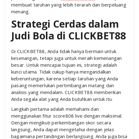
membuat taruhan yang lebih terarah dan berpeluang
menang.
Strategi Cerdas dalam
Judi Bola di CLICKBET88
Di CLICKBET88, Anda tidak hanya bermain untuk
kesenangan, tetapi juga untuk meraih kemenangan
besar. Untuk mencapai tujuan ini, strategi adalah
kunci utama. Tidak cukup hanya mengandalkan
keberuntungan, karena setiap taruhan yang Anda
pasang memerlukan pertimbangan matang dan
analisis yang mendalam. CLICKBET88 memberikan
Anda segala alat yang Anda butuhkan untuk itu.
Langkah pertama adalah memahami dan
menggunakan fitur score808 live dengan maksimal.
Dengan mengikuti perkembangan skor secara
langsung, Anda dapat mengetahui dengan jelas
bagaimana pertandingan berlangsung. Anda juga bisa