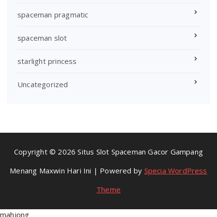
spaceman pragmatic
spaceman slot
starlight princess
Uncategorized
Copyright © 2026 Situs Slot Spaceman Gacor Gampang
Menang Maxwin Hari Ini | Powered by
Specia WordPress
Theme
mahjong