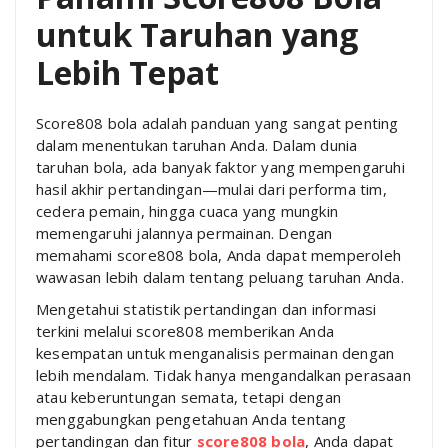
untuk Taruhan yang
Lebih Tepat
Score808 bola adalah panduan yang sangat penting
dalam menentukan taruhan Anda. Dalam dunia
taruhan bola, ada banyak faktor yang mempengaruhi
hasil akhir pertandingan—mulai dari performa tim,
cedera pemain, hingga cuaca yang mungkin
memengaruhi jalannya permainan. Dengan
memahami score808 bola, Anda dapat memperoleh
wawasan lebih dalam tentang peluang taruhan Anda.
Mengetahui statistik pertandingan dan informasi
terkini melalui score808 memberikan Anda
kesempatan untuk menganalisis permainan dengan
lebih mendalam. Tidak hanya mengandalkan perasaan
atau keberuntungan semata, tetapi dengan
menggabungkan pengetahuan Anda tentang
pertandingan dan fitur
score808 bola
, Anda dapat