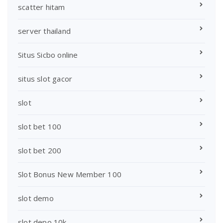
scatter hitam
server thailand
Situs Sicbo online
situs slot gacor
slot
slot bet 100
slot bet 200
Slot Bonus New Member 100
slot demo
slot depo 10k