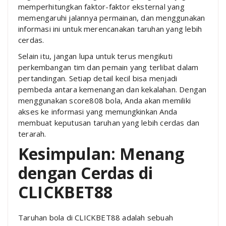
memperhitungkan faktor-faktor eksternal yang
memengaruhi jalannya permainan, dan menggunakan
informasi ini untuk merencanakan taruhan yang lebih
cerdas.
Selain itu, jangan lupa untuk terus mengikuti
perkembangan tim dan pemain yang terlibat dalam
pertandingan. Setiap detail kecil bisa menjadi
pembeda antara kemenangan dan kekalahan. Dengan
menggunakan score808 bola, Anda akan memiliki
akses ke informasi yang memungkinkan Anda
membuat keputusan taruhan yang lebih cerdas dan
terarah.
Kesimpulan: Menang
dengan Cerdas di
CLICKBET88
Taruhan bola di CLICKBET88 adalah sebuah