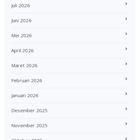
Juli 2026
Juni 2026
Mei 2026
April 2026
Maret 2026
Februari 2026
Januari 2026
Desember 2025
November 2025