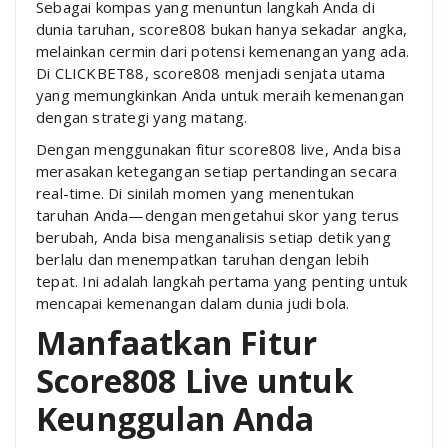
Sebagai kompas yang menuntun langkah Anda di
dunia taruhan, score808 bukan hanya sekadar angka,
melainkan cermin dari potensi kemenangan yang ada.
Di CLICKBET88, score808 menjadi senjata utama
yang memungkinkan Anda untuk meraih kemenangan
dengan strategi yang matang.
Dengan menggunakan fitur score808 live, Anda bisa
merasakan ketegangan setiap pertandingan secara
real-time. Di sinilah momen yang menentukan
taruhan Anda—dengan mengetahui skor yang terus
berubah, Anda bisa menganalisis setiap detik yang
berlalu dan menempatkan taruhan dengan lebih
tepat. Ini adalah langkah pertama yang penting untuk
mencapai kemenangan dalam dunia judi bola.
Manfaatkan Fitur
Score808 Live untuk
Keunggulan Anda