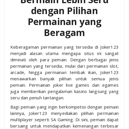
dengan Pilihan
Permainan yang
Beragam
Keberagaman permainan yang tersedia di Joker123
menjadi alasan utama mengapa situs ini sangat
diminati oleh para pemain. Dengan berbagai jenis
permainan yang tersedia, mulai dari permainan slot,
arcade, hingga permainan tembak ikan, Joker123
menawarkan banyak pilihan untuk semua jenis
pemain. Permainan joker live games dan egames
juga memberikan pengalaman kasino langsung yang
seru dan penuh tantangan.
Bagi pemain yang ingin berkompetisi dengan pemain
lainnya, Joker123 menyediakan pilihan permainan
multiplayer seperti SA Gaming. Di sini, pemain dapat
bersaing untuk mendapatkan kemenangan terbesar