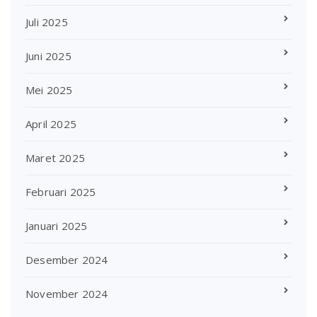
Juli 2025
Juni 2025
Mei 2025
April 2025
Maret 2025
Februari 2025
Januari 2025
Desember 2024
November 2024