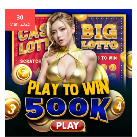
30
Mar, 2025