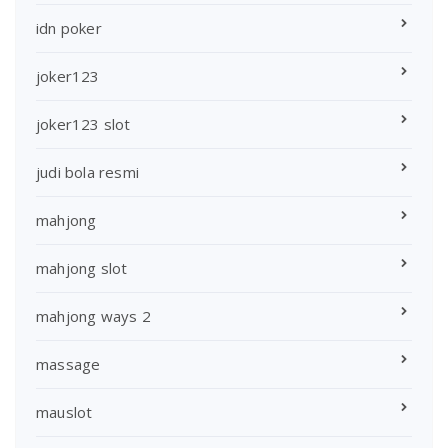
idn poker
joker123
joker123 slot
judi bola resmi
mahjong
mahjong slot
mahjong ways 2
massage
mauslot