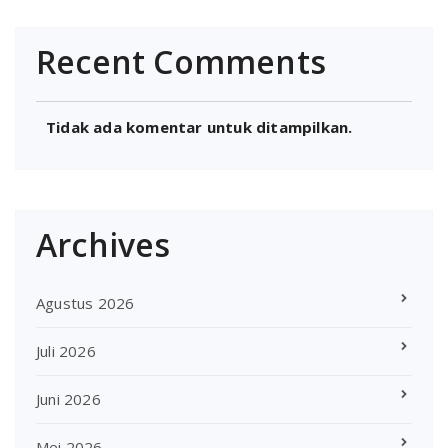
Recent Comments
Tidak ada komentar untuk ditampilkan.
Archives
Agustus 2026
Juli 2026
Juni 2026
Mei 2026