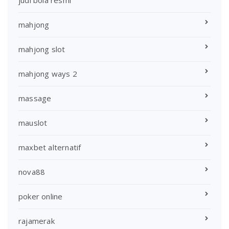
mahjong
mahjong slot
mahjong ways 2
massage
mauslot
maxbet alternatif
nova88
poker online
rajamerak