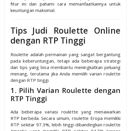
fitur ini dan pahami cara memanfaatkannya untuk
keuntungan maksimal.
Tips Judi Roulette Online
dengan RTP Tinggi
Roulette adalah permainan yang sangat bergantung
pada keberuntungan, tetapi ada beberapa strategi
dan tips yang bisa membantu meningkatkan peluang
menang, terutama jika Anda memilih varian roulette
dengan RTP tinggi.
1. Pilih Varian Roulette dengan
RTP Tinggi
Ada beberapa variasi roulette yang menawarkan
RTP berbeda. Secara umum, roulette Eropa memiliki
RTP sekitar 97.3%, lebih tinggi dibandingkan roulette
Amerika yang memiliki RTP sekitar 94.7% karena