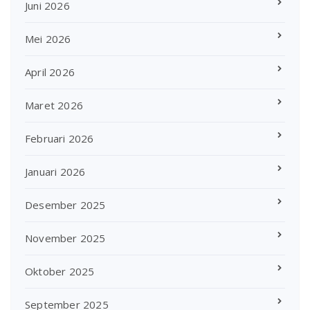
Juni 2026
Mei 2026
April 2026
Maret 2026
Februari 2026
Januari 2026
Desember 2025
November 2025
Oktober 2025
September 2025