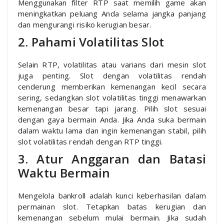
Menggunakan filter RTP saat memilih game akan
meningkatkan peluang Anda selama jangka panjang
dan mengurangi risiko kerugian besar.
2. Pahami Volatilitas Slot
Selain RTP, volatilitas atau varians dari mesin slot
juga penting. Slot dengan volatilitas rendah
cenderung memberikan kemenangan kecil secara
sering, sedangkan slot volatilitas tinggi menawarkan
kemenangan besar tapi jarang. Pilih slot sesuai
dengan gaya bermain Anda. Jika Anda suka bermain
dalam waktu lama dan ingin kemenangan stabil, pilih
slot volatilitas rendah dengan RTP tinggi.
3. Atur Anggaran dan Batasi
Waktu Bermain
Mengelola bankroll adalah kunci keberhasilan dalam
permainan slot. Tetapkan batas kerugian dan
kemenangan sebelum mulai bermain. Jika sudah