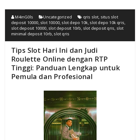
M4inG0ls
Uncategorized
qris slot
,
situs slot
deposit 10000
,
slot 10000
,
slot depo 10k
,
slot depo 10k qris
,
slot deposit 10000
,
slot deposit 10rb
,
slot deposit qris
,
slot
minimal deposit 10rb
,
slot qris
Tips Slot Hari Ini dan Judi
Roulette Online dengan RTP
Tinggi: Panduan Lengkap untuk
Pemula dan Profesional