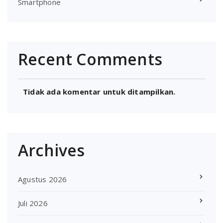
Smartphone
Recent Comments
Tidak ada komentar untuk ditampilkan.
Archives
Agustus 2026
Juli 2026