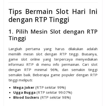
Tips Bermain Slot Hari Ini
dengan RTP Tinggi
1. Pilih Mesin Slot dengan RTP
Tinggi
Langkah pertama yang harus dilakukan adalah
memilih mesin slot dengan RTP tinggi. Biasanya,
game slot online yang terpercaya menyediakan
informasi RTP di menu info permainan. Cari slot
dengan RTP minimal 96%, dan semakin tinggi
semakin baik. Beberapa game populer dengan RTP
tinggi meliputi:
Mega Joker
(RTP sekitar 99%)
Ugga Bugga
(RTP sekitar 99.07%)
Blood Suckers
(RTP sekitar 98%)