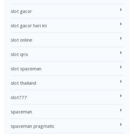
slot gacor
slot gacor hari ini
slot online
slot qris
slot spaceman
slot thailand
slot777
spaceman
spaceman pragmatic