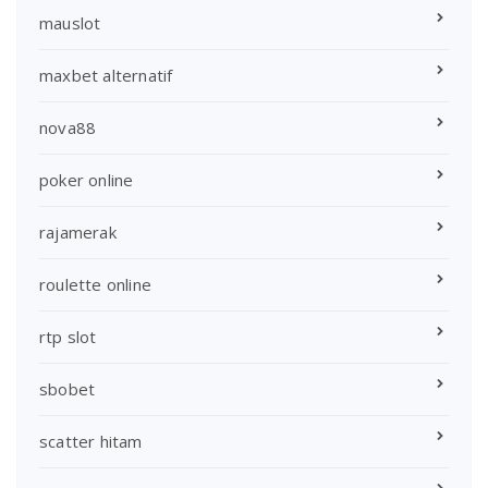
mauslot
maxbet alternatif
nova88
poker online
rajamerak
roulette online
rtp slot
sbobet
scatter hitam