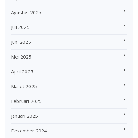
Agustus 2025
Juli 2025
Juni 2025
Mei 2025
April 2025
Maret 2025
Februari 2025
Januari 2025
Desember 2024