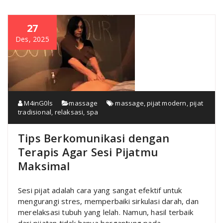
27
Des, 2025
M4inG0ls
massage
massage
,
pijat modern
,
pijat
tradisional
,
relaksasi
,
spa
Tips Berkomunikasi dengan
Terapis Agar Sesi Pijatmu
Maksimal
Sesi pijat adalah cara yang sangat efektif untuk
mengurangi stres, memperbaiki sirkulasi darah, dan
merelaksasi tubuh yang lelah. Namun, hasil terbaik
dari pijatan tidak hanya bergantung pada