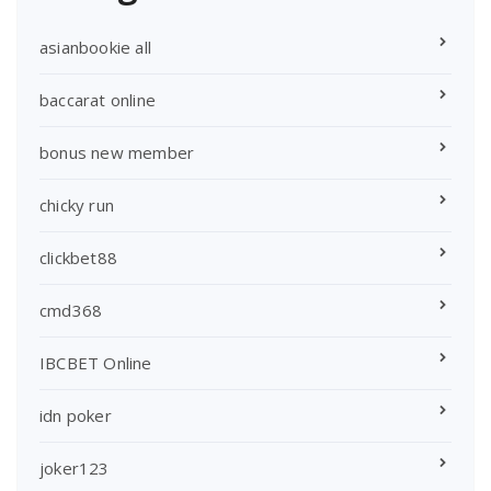
asianbookie all
baccarat online
bonus new member
chicky run
clickbet88
cmd368
IBCBET Online
idn poker
joker123