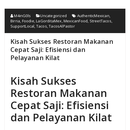
M4inG0ls
Uncategorized
AuthenticMexican
,
Birria
,
Foodie
,
LaGorditaMex
,
MexicanFood
,
StreetTacos
,
SupportLocal
,
Tacos
,
TacosAlPastor
Kisah Sukses Restoran Makanan
Cepat Saji: Efisiensi dan
Pelayanan Kilat
Kisah Sukses
Restoran Makanan
Cepat Saji: Efisiensi
dan Pelayanan Kilat