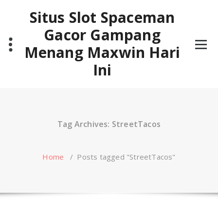
Skip
Situs Slot Spaceman
to
content
Gacor Gampang
Menang Maxwin Hari
Ini
Tag Archives: StreetTacos
Home
/
Posts tagged "StreetTacos"