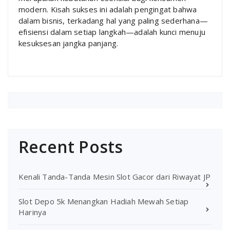
modern. Kisah sukses ini adalah pengingat bahwa
dalam bisnis, terkadang hal yang paling sederhana—
efisiensi dalam setiap langkah—adalah kunci menuju
kesuksesan jangka panjang.
Recent Posts
Kenali Tanda-Tanda Mesin Slot Gacor dari Riwayat JP
Slot Depo 5k Menangkan Hadiah Mewah Setiap
Harinya