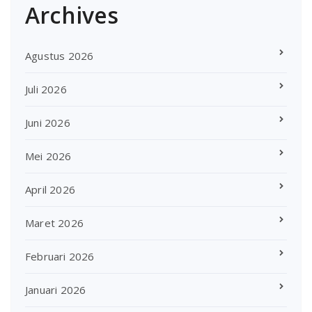
Archives
Agustus 2026
Juli 2026
Juni 2026
Mei 2026
April 2026
Maret 2026
Februari 2026
Januari 2026