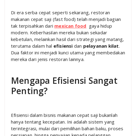
Di era serba cepat seperti sekarang, restoran
makanan cepat saji (fast food) telah menjadi bagian
tak terpisahkan dari
mexican food
gaya hidup
modern. Keberhasilan mereka bukan sekadar
kebetulan, melainkan hasil dari strategi yang matang,
terutama dalam hal
efisiensi
dan
pelayanan kilat
.
Dua faktor ini menjadi kunci utama yang membedakan
mereka dari jenis restoran lainnya.
Mengapa Efisiensi Sangat
Penting?
Efisiensi dalam bisnis makanan cepat saji bukanlah
hanya tentang kecepatan. Ini adalah sistem yang
terintegrasi, mulai dari pemilihan bahan baku, proses
persiapan, hingga penyajian kepada pelanggan.