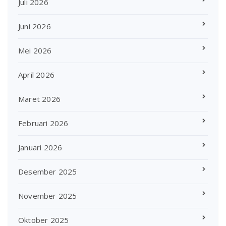
Juli 2026
Juni 2026
Mei 2026
April 2026
Maret 2026
Februari 2026
Januari 2026
Desember 2025
November 2025
Oktober 2025