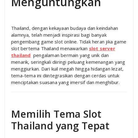
Menguntungkan
Thailand, dengan kekayaan budaya dan keindahan
alamnya, telah menjadi inspirasi bagi banyak
pengembang game slot online. Tidak heran jika game
slot bertema Thailand menawarkan
slot server
thailand
pengalaman bermain yang unik dan
menarik, seringkali diiringi peluang kemenangan yang
menggiurkan. Dari kuil megah hingga hidangan lezat,
tema-tema ini diintegrasikan dengan cerdas untuk
menciptakan suasana yang imersif dan menghibur.
Memilih Tema Slot
Thailand yang Tepat