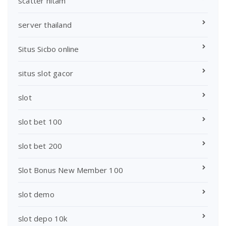
scatter hitam
server thailand
Situs Sicbo online
situs slot gacor
slot
slot bet 100
slot bet 200
Slot Bonus New Member 100
slot demo
slot depo 10k