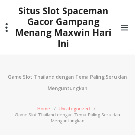
Skip
Situs Slot Spaceman
to
content
Gacor Gampang
Menang Maxwin Hari
Ini
Game Slot Thailand dengan Tema Paling Seru dan
Menguntungkan
Home
/
Uncategorized
/
Game Slot Thailand dengan Tema Paling Seru dan
Menguntungkan