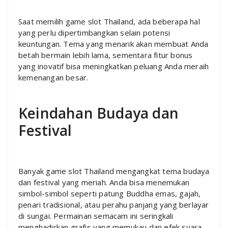
Saat memilih game slot Thailand, ada beberapa hal
yang perlu dipertimbangkan selain potensi
keuntungan. Tema yang menarik akan membuat Anda
betah bermain lebih lama, sementara fitur bonus
yang inovatif bisa meningkatkan peluang Anda meraih
kemenangan besar.
Keindahan Budaya dan
Festival
Banyak game slot Thailand mengangkat tema budaya
dan festival yang meriah. Anda bisa menemukan
simbol-simbol seperti patung Buddha emas, gajah,
penari tradisional, atau perahu panjang yang berlayar
di sungai. Permainan semacam ini seringkali
menghadirkan grafis yang memukau dan efek suara