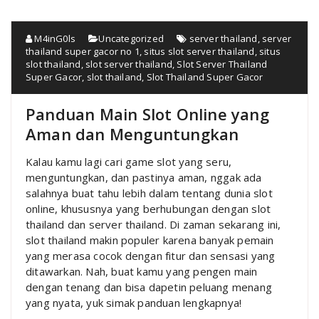
M4inG0ls
Uncategorized
server thailand
,
server
thailand super gacor no 1
,
situs slot server thailand
,
situs
slot thailand
,
slot server thailand
,
Slot Server Thailand
Super Gacor
,
slot thailand
,
Slot Thailand Super Gacor
Panduan Main Slot Online yang
Aman dan Menguntungkan
Kalau kamu lagi cari game slot yang seru,
menguntungkan, dan pastinya aman, nggak ada
salahnya buat tahu lebih dalam tentang dunia slot
online, khususnya yang berhubungan dengan slot
thailand dan server thailand. Di zaman sekarang ini,
slot thailand makin populer karena banyak pemain
yang merasa cocok dengan fitur dan sensasi yang
ditawarkan. Nah, buat kamu yang pengen main
dengan tenang dan bisa dapetin peluang menang
yang nyata, yuk simak panduan lengkapnya!