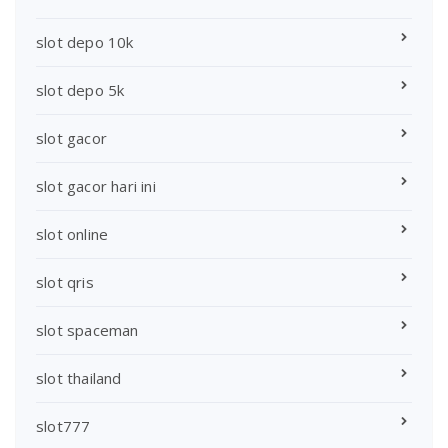
slot depo 10k
slot depo 5k
slot gacor
slot gacor hari ini
slot online
slot qris
slot spaceman
slot thailand
slot777