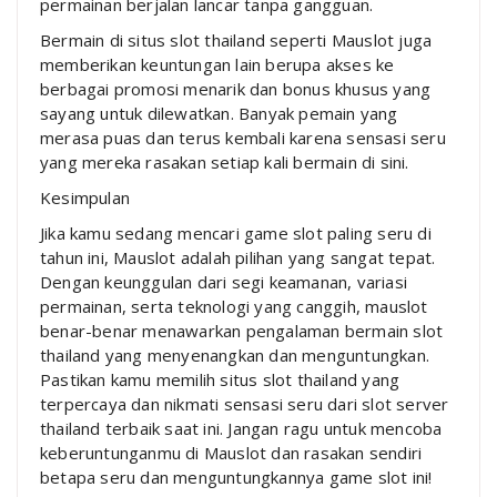
permainan berjalan lancar tanpa gangguan.
Bermain di situs slot thailand seperti Mauslot juga
memberikan keuntungan lain berupa akses ke
berbagai promosi menarik dan bonus khusus yang
sayang untuk dilewatkan. Banyak pemain yang
merasa puas dan terus kembali karena sensasi seru
yang mereka rasakan setiap kali bermain di sini.
Kesimpulan
Jika kamu sedang mencari game slot paling seru di
tahun ini, Mauslot adalah pilihan yang sangat tepat.
Dengan keunggulan dari segi keamanan, variasi
permainan, serta teknologi yang canggih, mauslot
benar-benar menawarkan pengalaman bermain slot
thailand yang menyenangkan dan menguntungkan.
Pastikan kamu memilih situs slot thailand yang
terpercaya dan nikmati sensasi seru dari slot server
thailand terbaik saat ini. Jangan ragu untuk mencoba
keberuntunganmu di Mauslot dan rasakan sendiri
betapa seru dan menguntungkannya game slot ini!