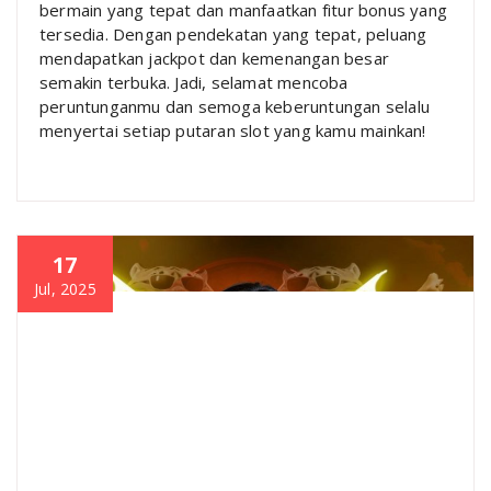
bermain yang tepat dan manfaatkan fitur bonus yang
tersedia. Dengan pendekatan yang tepat, peluang
mendapatkan jackpot dan kemenangan besar
semakin terbuka. Jadi, selamat mencoba
peruntunganmu dan semoga keberuntungan selalu
menyertai setiap putaran slot yang kamu mainkan!
17
Jul, 2025