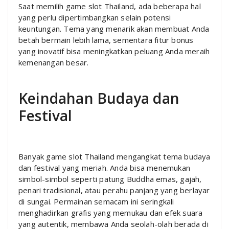
Saat memilih game slot Thailand, ada beberapa hal
yang perlu dipertimbangkan selain potensi
keuntungan. Tema yang menarik akan membuat Anda
betah bermain lebih lama, sementara fitur bonus
yang inovatif bisa meningkatkan peluang Anda meraih
kemenangan besar.
Keindahan Budaya dan
Festival
Banyak game slot Thailand mengangkat tema budaya
dan festival yang meriah. Anda bisa menemukan
simbol-simbol seperti patung Buddha emas, gajah,
penari tradisional, atau perahu panjang yang berlayar
di sungai. Permainan semacam ini seringkali
menghadirkan grafis yang memukau dan efek suara
yang autentik, membawa Anda seolah-olah berada di