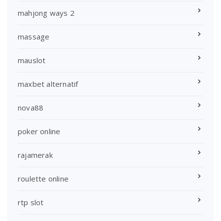
mahjong ways 2
massage
mauslot
maxbet alternatif
nova88
poker online
rajamerak
roulette online
rtp slot