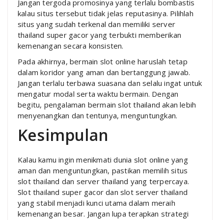
Jangan tergoda promosinya yang terlalu bombastis
kalau situs tersebut tidak jelas reputasinya. Pilihlah
situs yang sudah terkenal dan memiliki server
thailand super gacor yang terbukti memberikan
kemenangan secara konsisten.
Pada akhirnya, bermain slot online haruslah tetap
dalam koridor yang aman dan bertanggung jawab.
Jangan terlalu terbawa suasana dan selalu ingat untuk
mengatur modal serta waktu bermain. Dengan
begitu, pengalaman bermain slot thailand akan lebih
menyenangkan dan tentunya, menguntungkan.
Kesimpulan
Kalau kamu ingin menikmati dunia slot online yang
aman dan menguntungkan, pastikan memilih situs
slot thailand dan server thailand yang terpercaya.
Slot thailand super gacor dan slot server thailand
yang stabil menjadi kunci utama dalam meraih
kemenangan besar. Jangan lupa terapkan strategi