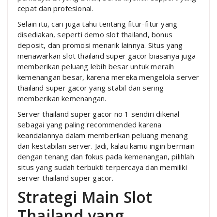
cepat dan profesional.
Selain itu, cari juga tahu tentang fitur-fitur yang
disediakan, seperti demo slot thailand, bonus
deposit, dan promosi menarik lainnya. Situs yang
menawarkan slot thailand super gacor biasanya juga
memberikan peluang lebih besar untuk meraih
kemenangan besar, karena mereka mengelola server
thailand super gacor yang stabil dan sering
memberikan kemenangan.
Server thailand super gacor no 1 sendiri dikenal
sebagai yang paling recommended karena
keandalannya dalam memberikan peluang menang
dan kestabilan server. Jadi, kalau kamu ingin bermain
dengan tenang dan fokus pada kemenangan, pilihlah
situs yang sudah terbukti terpercaya dan memiliki
server thailand super gacor.
Strategi Main Slot
Thailand yang