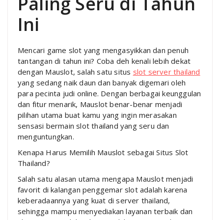
Paling Seru di Tahun
Ini
Mencari game slot yang mengasyikkan dan penuh
tantangan di tahun ini? Coba deh kenali lebih dekat
dengan Mauslot, salah satu situs
slot server thailand
yang sedang naik daun dan banyak digemari oleh
para pecinta judi online. Dengan berbagai keunggulan
dan fitur menarik, Mauslot benar-benar menjadi
pilihan utama buat kamu yang ingin merasakan
sensasi bermain slot thailand yang seru dan
menguntungkan.
Kenapa Harus Memilih Mauslot sebagai Situs Slot
Thailand?
Salah satu alasan utama mengapa Mauslot menjadi
favorit di kalangan penggemar slot adalah karena
keberadaannya yang kuat di server thailand,
sehingga mampu menyediakan layanan terbaik dan