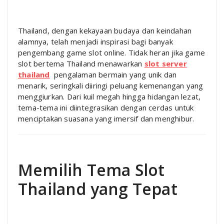
Thailand, dengan kekayaan budaya dan keindahan
alamnya, telah menjadi inspirasi bagi banyak
pengembang game slot online. Tidak heran jika game
slot bertema Thailand menawarkan
slot server
thailand
pengalaman bermain yang unik dan
menarik, seringkali diiringi peluang kemenangan yang
menggiurkan. Dari kuil megah hingga hidangan lezat,
tema-tema ini diintegrasikan dengan cerdas untuk
menciptakan suasana yang imersif dan menghibur.
Memilih Tema Slot
Thailand yang Tepat