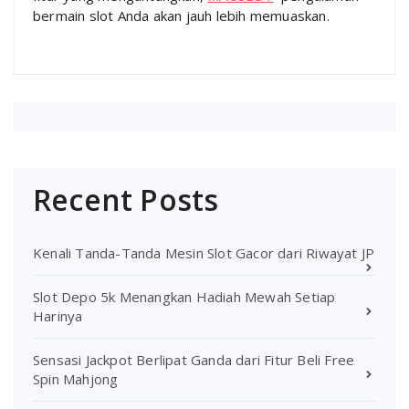
bermain slot Anda akan jauh lebih memuaskan.
Recent Posts
Kenali Tanda-Tanda Mesin Slot Gacor dari Riwayat JP
Slot Depo 5k Menangkan Hadiah Mewah Setiap
Harinya
Sensasi Jackpot Berlipat Ganda dari Fitur Beli Free
Spin Mahjong