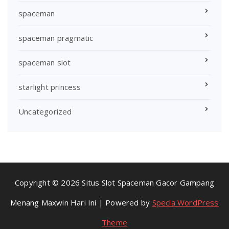
spaceman
spaceman pragmatic
spaceman slot
starlight princess
Uncategorized
Copyright © 2026 Situs Slot Spaceman Gacor Gampang
Menang Maxwin Hari Ini | Powered by
Specia WordPress
Theme