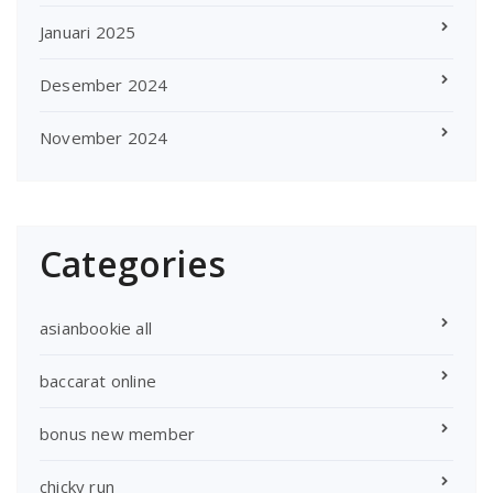
Januari 2025
Desember 2024
November 2024
Categories
asianbookie all
baccarat online
bonus new member
chicky run