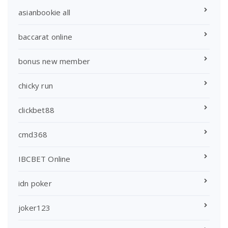
asianbookie all
baccarat online
bonus new member
chicky run
clickbet88
cmd368
IBCBET Online
idn poker
joker123