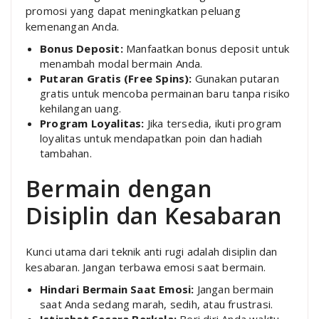
promosi yang dapat meningkatkan peluang
kemenangan Anda.
Bonus Deposit:
Manfaatkan bonus deposit untuk
menambah modal bermain Anda.
Putaran Gratis (Free Spins):
Gunakan putaran
gratis untuk mencoba permainan baru tanpa risiko
kehilangan uang.
Program Loyalitas:
Jika tersedia, ikuti program
loyalitas untuk mendapatkan poin dan hadiah
tambahan.
Bermain dengan
Disiplin dan Kesabaran
Kunci utama dari teknik anti rugi adalah disiplin dan
kesabaran. Jangan terbawa emosi saat bermain.
Hindari Bermain Saat Emosi:
Jangan bermain
saat Anda sedang marah, sedih, atau frustrasi.
Istirahat Secara Berkala:
Beri diri Anda waktu