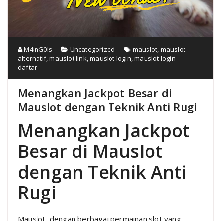
M4inG0ls
Uncategorized
mauslot
,
mauslot
alternatif
,
mauslot link
,
mauslot login
,
mauslot login
daftar
Menangkan Jackpot Besar di
Mauslot dengan Teknik Anti Rugi
Menangkan Jackpot
Besar di Mauslot
dengan Teknik Anti
Rugi
Mauslot, dengan berbagai permainan slot yang