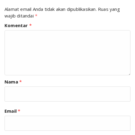
Alamat email Anda tidak akan dipublikasikan.
Ruas yang
wajib ditandai
*
Komentar
*
Nama
*
Email
*