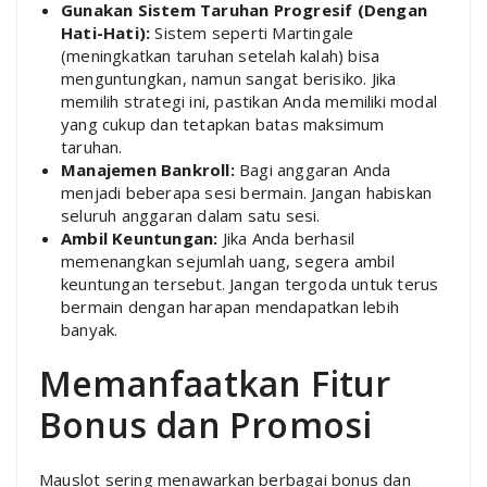
Gunakan Sistem Taruhan Progresif (Dengan
Hati-Hati):
Sistem seperti Martingale
(meningkatkan taruhan setelah kalah) bisa
menguntungkan, namun sangat berisiko. Jika
memilih strategi ini, pastikan Anda memiliki modal
yang cukup dan tetapkan batas maksimum
taruhan.
Manajemen Bankroll:
Bagi anggaran Anda
menjadi beberapa sesi bermain. Jangan habiskan
seluruh anggaran dalam satu sesi.
Ambil Keuntungan:
Jika Anda berhasil
memenangkan sejumlah uang, segera ambil
keuntungan tersebut. Jangan tergoda untuk terus
bermain dengan harapan mendapatkan lebih
banyak.
Memanfaatkan Fitur
Bonus dan Promosi
Mauslot sering menawarkan berbagai bonus dan