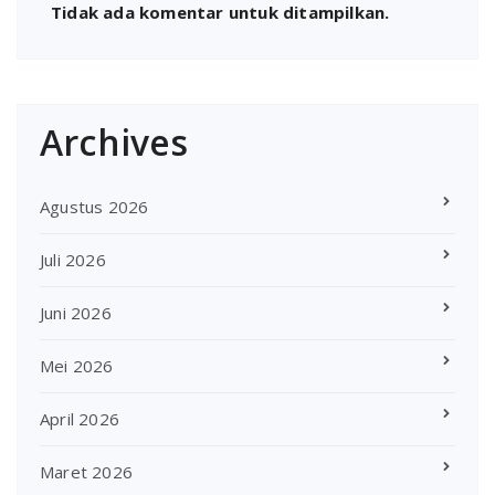
Tidak ada komentar untuk ditampilkan.
Archives
Agustus 2026
Juli 2026
Juni 2026
Mei 2026
April 2026
Maret 2026