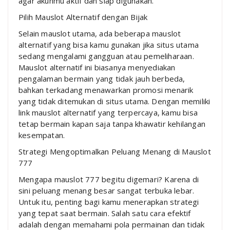
agar akunmu aktif dan siap digunakan.
Pilih Mauslot Alternatif dengan Bijak
Selain mauslot utama, ada beberapa mauslot
alternatif yang bisa kamu gunakan jika situs utama
sedang mengalami gangguan atau pemeliharaan.
Mauslot alternatif ini biasanya menyediakan
pengalaman bermain yang tidak jauh berbeda,
bahkan terkadang menawarkan promosi menarik
yang tidak ditemukan di situs utama. Dengan memiliki
link mauslot alternatif yang terpercaya, kamu bisa
tetap bermain kapan saja tanpa khawatir kehilangan
kesempatan.
Strategi Mengoptimalkan Peluang Menang di Mauslot
777
Mengapa mauslot 777 begitu digemari? Karena di
sini peluang menang besar sangat terbuka lebar.
Untuk itu, penting bagi kamu menerapkan strategi
yang tepat saat bermain. Salah satu cara efektif
adalah dengan memahami pola permainan dan tidak