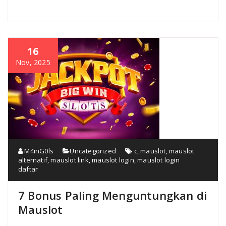
16
Nov, 2025
M4inG0ls
Uncategorized
c
,
mauslot
,
mauslot
alternatif
,
mauslot link
,
mauslot login
,
mauslot login
daftar
7 Bonus Paling Menguntungkan di
Mauslot