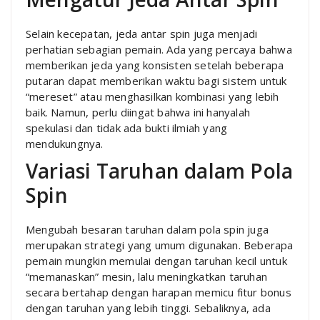
Selain kecepatan, jeda antar spin juga menjadi
perhatian sebagian pemain. Ada yang percaya bahwa
memberikan jeda yang konsisten setelah beberapa
putaran dapat memberikan waktu bagi sistem untuk
“mereset” atau menghasilkan kombinasi yang lebih
baik. Namun, perlu diingat bahwa ini hanyalah
spekulasi dan tidak ada bukti ilmiah yang
mendukungnya.
Variasi Taruhan dalam Pola
Spin
Mengubah besaran taruhan dalam pola spin juga
merupakan strategi yang umum digunakan. Beberapa
pemain mungkin memulai dengan taruhan kecil untuk
“memanaskan” mesin, lalu meningkatkan taruhan
secara bertahap dengan harapan memicu fitur bonus
dengan taruhan yang lebih tinggi. Sebaliknya, ada