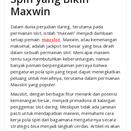
Maxwin
Dalam dunia perjudian daring, terutama pada
permainan slot, istilah “maxwin” menjadi dambaan
setiap pemain.
mauslot
Maxwin, atau kemenangan
maksimal, adalah jackpot terbesar yang bisa diraih
dalam sebuah permainan slot. Mencapai maxwin
tentu saja membutuhkan keberuntungan, namun
banyak pemain berpengalaman percaya bahwa
pengaturan pola spin yang tepat dapat meningkatkan
peluang untuk meraihnya, terutama dalam permainan
Mauslot yang populer.
Mauslot, dengan berbagai fitur menarik dan potensi
kemenangan besar, menjadi primadona di kalangan
penggemar slot daring. Meskipun tidak ada jaminan
pasti untuk mendapatkan maxwin, memahami cara
kerja pola spin dan bagaimana mengaturnya secara
strategis bisa menjadi langkah cerdas. Artikel ini akan