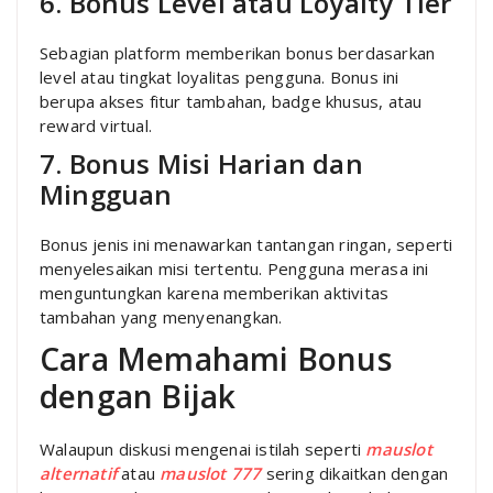
6. Bonus Level atau Loyalty Tier
Sebagian platform memberikan bonus berdasarkan
level atau tingkat loyalitas pengguna. Bonus ini
berupa akses fitur tambahan, badge khusus, atau
reward virtual.
7. Bonus Misi Harian dan
Mingguan
Bonus jenis ini menawarkan tantangan ringan, seperti
menyelesaikan misi tertentu. Pengguna merasa ini
menguntungkan karena memberikan aktivitas
tambahan yang menyenangkan.
Cara Memahami Bonus
dengan Bijak
Walaupun diskusi mengenai istilah seperti
mauslot
alternatif
atau
mauslot 777
sering dikaitkan dengan