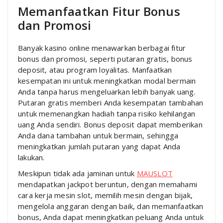
Memanfaatkan Fitur Bonus
dan Promosi
Banyak kasino online menawarkan berbagai fitur
bonus dan promosi, seperti putaran gratis, bonus
deposit, atau program loyalitas. Manfaatkan
kesempatan ini untuk meningkatkan modal bermain
Anda tanpa harus mengeluarkan lebih banyak uang.
Putaran gratis memberi Anda kesempatan tambahan
untuk memenangkan hadiah tanpa risiko kehilangan
uang Anda sendiri. Bonus deposit dapat memberikan
Anda dana tambahan untuk bermain, sehingga
meningkatkan jumlah putaran yang dapat Anda
lakukan.
Meskipun tidak ada jaminan untuk
MAUSLOT
mendapatkan jackpot beruntun, dengan memahami
cara kerja mesin slot, memilih mesin dengan bijak,
mengelola anggaran dengan baik, dan memanfaatkan
bonus, Anda dapat meningkatkan peluang Anda untuk