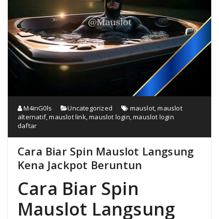
M4inG0ls
Uncategorized
mauslot
,
mauslot
alternatif
,
mauslot link
,
mauslot login
,
mauslot login
daftar
Cara Biar Spin Mauslot Langsung
Kena Jackpot Beruntun
Cara Biar Spin
Mauslot Langsung