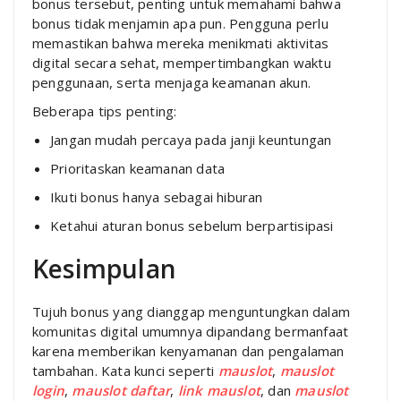
bonus tersebut, penting untuk memahami bahwa
bonus tidak menjamin apa pun. Pengguna perlu
memastikan bahwa mereka menikmati aktivitas
digital secara sehat, mempertimbangkan waktu
penggunaan, serta menjaga keamanan akun.
Beberapa tips penting:
Jangan mudah percaya pada janji keuntungan
Prioritaskan keamanan data
Ikuti bonus hanya sebagai hiburan
Ketahui aturan bonus sebelum berpartisipasi
Kesimpulan
Tujuh bonus yang dianggap menguntungkan dalam
komunitas digital umumnya dipandang bermanfaat
karena memberikan kenyamanan dan pengalaman
tambahan. Kata kunci seperti
mauslot
,
mauslot
login
,
mauslot daftar
,
link mauslot
, dan
mauslot