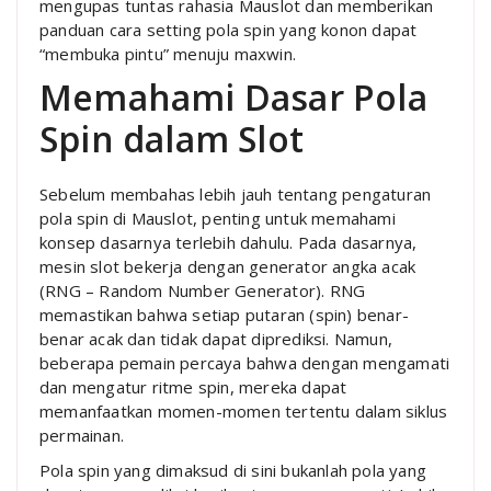
mengupas tuntas rahasia Mauslot dan memberikan
panduan cara setting pola spin yang konon dapat
“membuka pintu” menuju maxwin.
Memahami Dasar Pola
Spin dalam Slot
Sebelum membahas lebih jauh tentang pengaturan
pola spin di Mauslot, penting untuk memahami
konsep dasarnya terlebih dahulu. Pada dasarnya,
mesin slot bekerja dengan generator angka acak
(RNG – Random Number Generator). RNG
memastikan bahwa setiap putaran (spin) benar-
benar acak dan tidak dapat diprediksi. Namun,
beberapa pemain percaya bahwa dengan mengamati
dan mengatur ritme spin, mereka dapat
memanfaatkan momen-momen tertentu dalam siklus
permainan.
Pola spin yang dimaksud di sini bukanlah pola yang