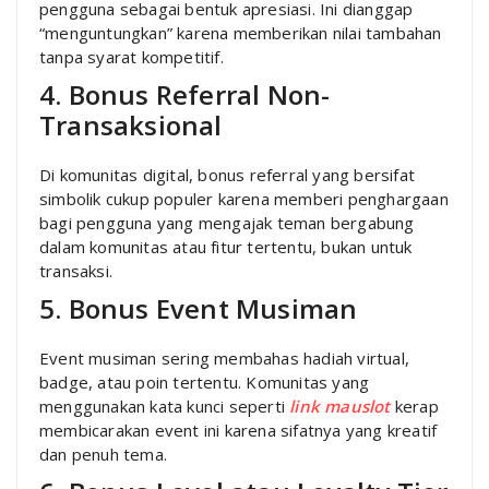
pengguna sebagai bentuk apresiasi. Ini dianggap
“menguntungkan” karena memberikan nilai tambahan
tanpa syarat kompetitif.
4. Bonus Referral Non-
Transaksional
Di komunitas digital, bonus referral yang bersifat
simbolik cukup populer karena memberi penghargaan
bagi pengguna yang mengajak teman bergabung
dalam komunitas atau fitur tertentu, bukan untuk
transaksi.
5. Bonus Event Musiman
Event musiman sering membahas hadiah virtual,
badge, atau poin tertentu. Komunitas yang
menggunakan kata kunci seperti
link mauslot
kerap
membicarakan event ini karena sifatnya yang kreatif
dan penuh tema.